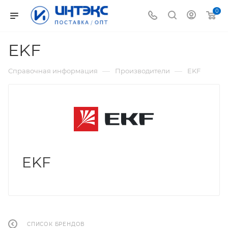
0
EKF
—
—
Справочная информация
Производители
EKF
EKF
СПИСОК БРЕНДОВ