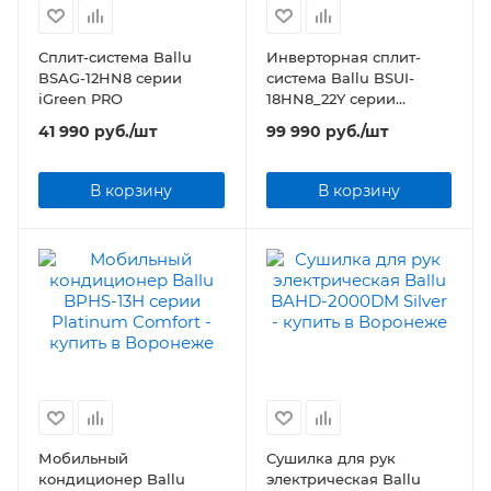
Сплит-система Ballu
Инверторная сплит-
BSAG-12HN8 серии
система Ballu BSUI-
iGreen PRO
18HN8_22Y серии
Platinum Evolution DC
41 990
руб.
/шт
99 990
руб.
/шт
Inverter
В корзину
В корзину
Мобильный
Сушилка для рук
кондиционер Ballu
электрическая Ballu