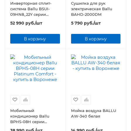
Инверторная сплит-
Сушилка для рук
система Ballu BSUI-
электрическая Ballu
09HN8_22Y серии
BAHD-2000DM
Platinum Evolution DC
52 990
руб.
/шт
5 790
руб.
/шт
Inverter
В корзину
В корзину
Мобильный
Мойка воздуха BALLU
кондиционер Ballu
AW-340 белая
BPHS-08H серии
Platinum Comfort
38 990
руб.
/шт
14 990
руб.
/шт