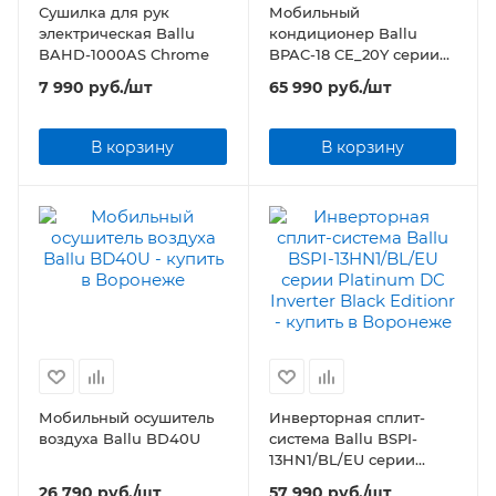
Сушилка для рук
Мобильный
электрическая Ballu
кондиционер Ballu
BAHD-1000AS Chrome
BPAC-18 CE_20Y серии
Smart Pro
7 990
руб.
/шт
65 990
руб.
/шт
В корзину
В корзину
Мобильный осушитель
Инверторная сплит-
воздуха Ballu BD40U
система Ballu BSPI-
13HN1/BL/EU серии
Platinum DC Inverter
26 790
руб.
/шт
57 990
руб.
/шт