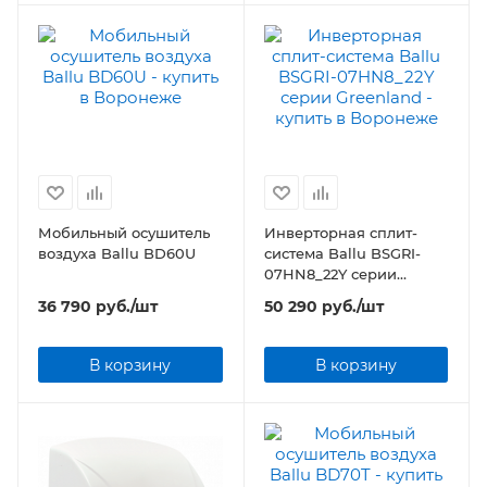
Мобильный осушитель
Инверторная сплит-
воздуха Ballu BD60U
система Ballu BSGRI-
07HN8_22Y серии
Greenland
36 790
руб.
/шт
50 290
руб.
/шт
В корзину
В корзину