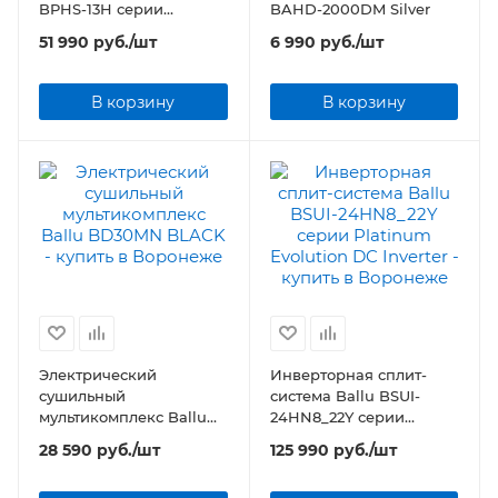
BPHS-13H серии
BAHD-2000DM Silver
Platinum Comfort
51 990
руб.
/шт
6 990
руб.
/шт
В корзину
В корзину
Электрический
Инверторная сплит-
сушильный
система Ballu BSUI-
мультикомплекс Ballu
24HN8_22Y серии
BD30MN BLACK
Platinum Evolution DC
28 590
руб.
/шт
125 990
руб.
/шт
Inverter