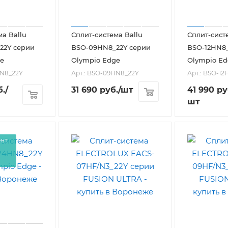
ма Ballu
Сплит-система Ballu
Сплит-сист
22Y серии
BSO-09HN8_22Y серии
BSO-12HN8_
e
Olympio Edge
Olympio Ed
HN8_22Y
Арт.: BSO-09HN8_22Y
Арт.: BSO-1
.
/
31 690
руб.
/шт
41 990
ру
шт
ент