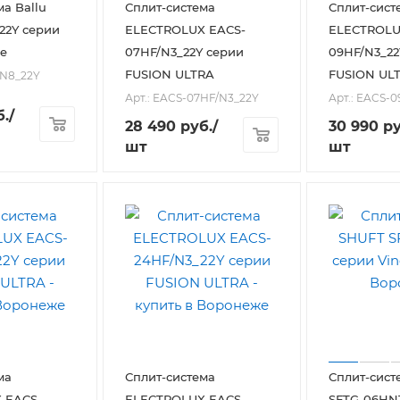
ма Ballu
Сплит-система
Сплит-сист
22Y серии
ELECTROLUX EACS-
ELECTROLU
e
07HF/N3_22Y серии
09HF/N3_22
FUSION ULTRA
FUSION UL
HN8_22Y
Арт.: EACS-07HF/N3_22Y
Арт.: EACS-
.
/
28 490
руб.
/
30 990
ру
шт
шт
ма
Сплит-система
Сплит-сист
 EACS-
ELECTROLUX EACS-
SFTG-06HN1