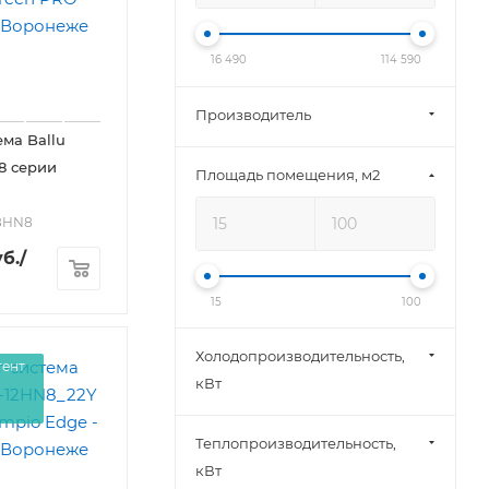
16 490
114 590
Производитель
ема Ballu
8 серии
Площадь помещения, м2
18HN8
б.
/
15
100
Холодопроизводительность,
гент
кВт
Теплопроизводительность,
кВт