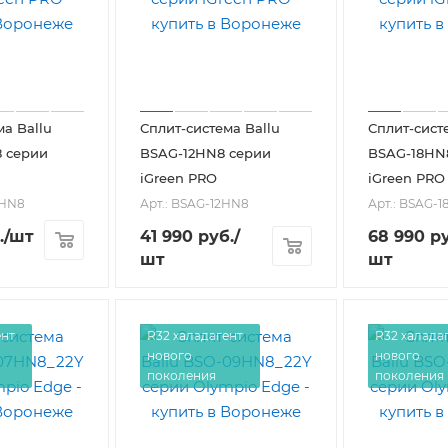
ма Ballu
Сплит-система Ballu
Сплит-сист
 серии
BSAG-12HN8 серии
BSAG-18HN
iGreen PRO
iGreen PRO
9HN8
Арт.: BSAG-12HN8
Арт.: BSAG-
.
/шт
41 990
руб.
/
68 990
ру
шт
шт
ент
R32 халадагент
R32 халада
нового
нового
поколения
поколения