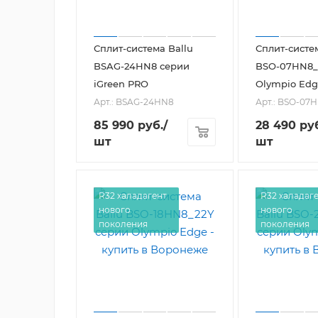
Сплит-система Ballu
Сплит-систе
BSAG-24HN8 серии
BSO-07HN8_
iGreen PRO
Olympio Edg
Арт.: BSAG-24HN8
Арт.: BSO-07
85 990
руб.
/
28 490
руб
шт
шт
R32 халадагент
R32 халадаг
нового
нового
поколения
поколения