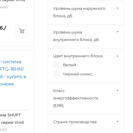
6HN1
Уровень шума наружного
блока, дБ
б.
/
Уровень шума
внутреннего блока, дБ
Цвет внутреннего блока
Белый
Черный оникс
Класс
энергоэффективности
(ERR)
ема SHUFT
Страна производства
 серии Vind
8HN1