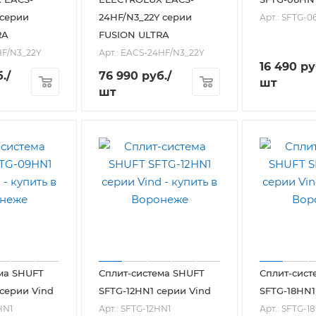
 серии
24HF/N3_22Y серии
Арт.: SFTG-0
RA
FUSION ULTRA
HF/N3_22Y
Арт.: EACS-24HF/N3_22Y
16 490
ру
.
/
76 990
руб.
/
шт
шт
ма SHUFT
Сплит-система SHUFT
Сплит-сист
серии Vind
SFTG-12HN1 серии Vind
SFTG-18HN1
HN1
Арт.: SFTG-12HN1
Арт.: SFTG-1