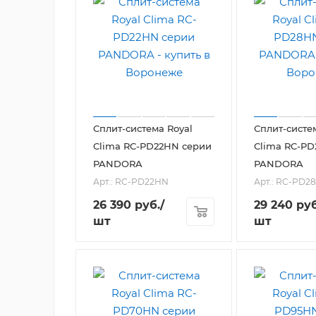
Сплит-система Royal
Сплит-систе
Clima RC-PD22HN серии
Clima RC-P
PANDORA
PANDORA
Арт.: RC-PD22HN
Арт.: RC-PD2
26 390
руб.
/
29 240
руб
шт
шт