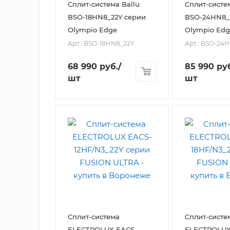
Сплит-система Ballu
Сплит-систе
BSO-18HN8_22Y серии
BSO-24HN8_
Olympio Edge
Olympio Edg
Арт.: BSO-18HN8_22Y
Арт.: BSO-24
68 990
руб.
/
85 990
руб
шт
шт
Сплит-система
Сплит-систе
ELECTROLUX EACS-
ELECTROLUX