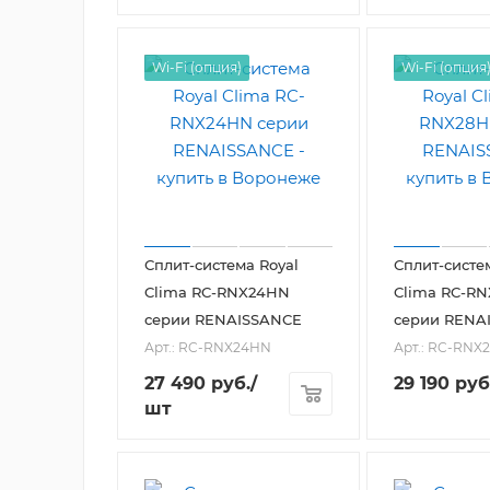
Wi-Fi (опция)
Wi-Fi (опция
Сплит-система Royal
Сплит-систе
Clima RC-RNX24HN
Clima RC-R
серии RENAISSANCE
серии RENA
Арт.: RC-RNX24HN
Арт.: RC-RNX
27 490
руб.
/
29 190
руб
шт