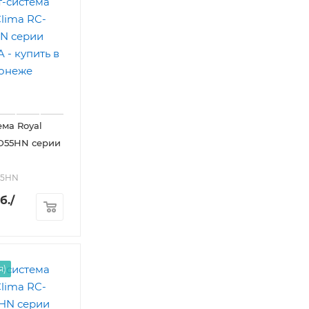
ема Royal
D55HN серии
55HN
б.
/
я)