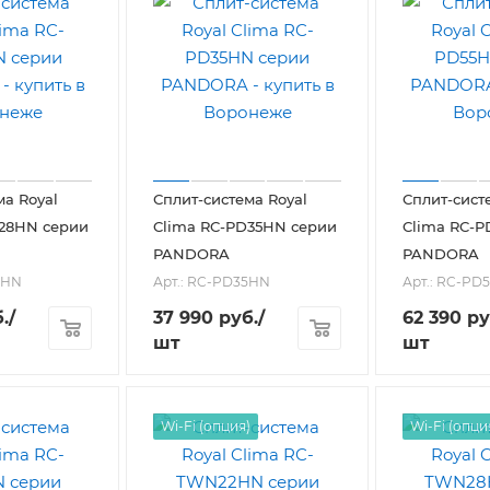
ма Royal
Сплит-система Royal
Сплит-сист
D28HN серии
Clima RC-PD35HN серии
Clima RC-P
PANDORA
PANDORA
8HN
Арт.: RC-PD35HN
Арт.: RC-PD
.
/
37 990
руб.
/
62 390
ру
шт
шт
Wi-Fi (опция)
Wi-Fi (опци