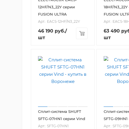
12HF/N3_22Y серии
18HF/N3_22Y
FUSION ULTRA
FUSION ULT
Арт.: EACS-12HF/N3_22Y
Арт.: EACS-18
46 190
руб.
/
63 490
руб
шт
шт
Сплит-система SHUFT
Сплит-систе
SFTG-07HN1 серии Vind
SFTG-09HN1 
Арт.: SFTG-07HN1
Арт.: SFTG-09