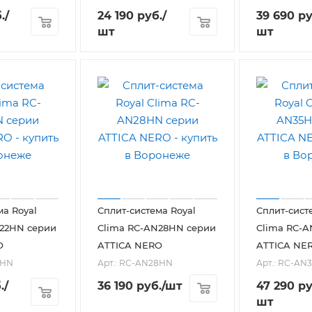
.
/
24 190
руб.
/
39 690
ру
шт
шт
ма Royal
Сплит-система Royal
Сплит-сист
N22HN серии
Clima RC-AN28HN серии
Clima RC-
O
ATTICA NERO
ATTICA NE
2HN
Арт.: RC-AN28HN
Арт.: RC-AN
.
/
36 190
руб.
/шт
47 290
ру
шт