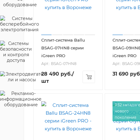
Сплит-система Ballu
Сплит-систе
BSAG-07HN8 серии
BSAG-09HN8
iGreen PRO
iGreen PRO
Арт.: BSAG-07HN8
Арт.: BSAG-0
28 490
руб.
/
31 690
руб
шт
R32 халадаг
нового
поколения