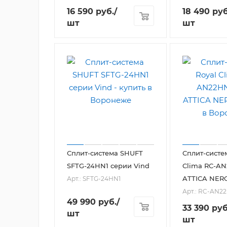
16 590
руб.
/
18 490
руб
шт
шт
Сплит-система SHUFT
Сплит-систе
SFTG-24HN1 серии Vind
Clima RC-A
ATTICA NER
Арт.: SFTG-24HN1
Арт.: RC-AN2
49 990
руб.
/
33 390
руб
шт
шт