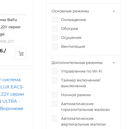
Основные режимы
Охлаждение
ема Ballu
22Y серии
Обогрев
ge
Осушение
2HN8_22Y
Вентиляция
б.
/
Дополнительные режимы
Управление по Wi-Fi
Таймер включения/
выключения
Ночной режим
Автоматические
горизонтальные жалюзи
Автоматические
вертикальные жалюзи