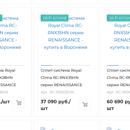
)
Wi-Fi (опция)
Wi-Fi (опци
ма Royal
Сплит-система Royal
Сплит-сист
NX28HN
Clima RC-RNX35HN
Clima RC-
ISSANCE
серии RENAISSANCE
серии REN
28HN
Арт.: RC-RNX35HN
Арт.: RC-RN
.
/шт
37 090
руб.
/
60 690
ру
шт
шт