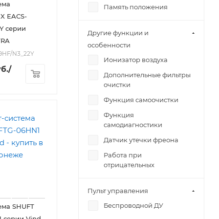
ема
Память положения
X EACS-
жалюзи
Y серии
Авторестарт
Другие функции и
TRA
особенности
09HF/N3_22Y
Ионизатор воздуха
б.
/
Дополнительные фильтры
очистки
Функция самоочистки
Функция
самодиагностики
Датчик утечки фреона
Работа при
отрицательных
температурах
Пульт управления
Беспроводной ДУ
ема SHUFT
 серии Vind