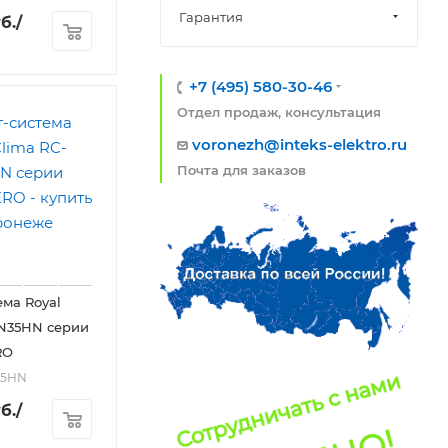
Гарантия
б.
/
+7 (495) 580-30-46
Отдел продаж, консультация
voronezh@inteks-elektro.ru
Почта для заказов
ема Royal
AN35HN серии
RO
35HN
б.
/