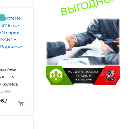
я)
ема Royal
RNX55HN
AISSANCE
X55HN
б.
/