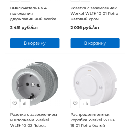
Выключатель на 4
Розетка с заземлением
положения
Werkel WL19-10-01 Retro
двухклавишный Werkel
матовый хром
WL19-01-05 Retro
2 451
руб.
/шт
2 036
руб.
/шт
матовый хром
В корзину
В корзину
Розетка с заземлением
Распределительная
и шторками Werkel
коробка Werkel WL18-
WL19-10-02 Retro
19-01 Retro белый