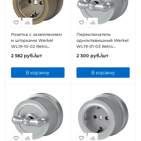
Розетка с заземлением
Переключатель
и шторками Werkel
одноклавишный Werkel
WL19-10-02 Retro
WL19-01-03 Retro
бронзовый
матовый хром
2 582
руб.
/шт
2 300
руб.
/шт
В корзину
В корзину