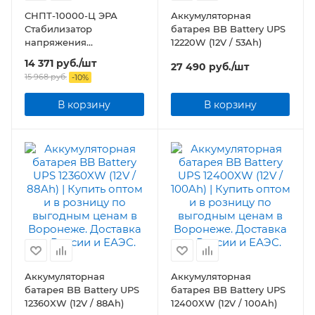
СНПТ-10000-Ц ЭРА
Аккумуляторная
Стабилизатор
батарея BB Battery UPS
напряжения
12220W (12V / 53Ah)
переносной, ц.д., 140-
14 371
руб.
/шт
27 490
руб.
/шт
260В/220/В, 10000ВА
15 968
руб.
-
10
%
В корзину
В корзину
Аккумуляторная
Аккумуляторная
батарея BB Battery UPS
батарея BB Battery UPS
12360XW (12V / 88Ah)
12400XW (12V / 100Ah)