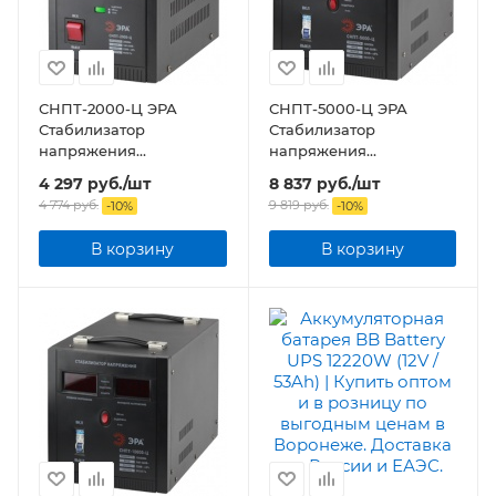
СНПТ-2000-Ц ЭРА
СНПТ-5000-Ц ЭРА
Стабилизатор
Стабилизатор
напряжения
напряжения
переносной, ц.д., 140-
переносной, ц.д., 140-
4 297
руб.
/шт
8 837
руб.
/шт
260В/220/В, 2000ВА
260В/220/В, 5000ВА
4 774
руб.
9 819
руб.
-
10
%
-
10
%
В корзину
В корзину