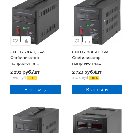
СНПТ-500-Ц ЭРА
СНПТ-1000-Ц ЭРА
Стабилизатор
Стабилизатор
напряжения
напряжения
переносной, ц.д., 140-
переносной, ц.д., 140-
2 292
руб.
/шт
2 723
руб.
/шт
260В/220/В, 500ВА
260В/220/В, 1000ВА
2 547
руб.
3 026
руб.
-
10
%
-
10
%
В корзину
В корзину