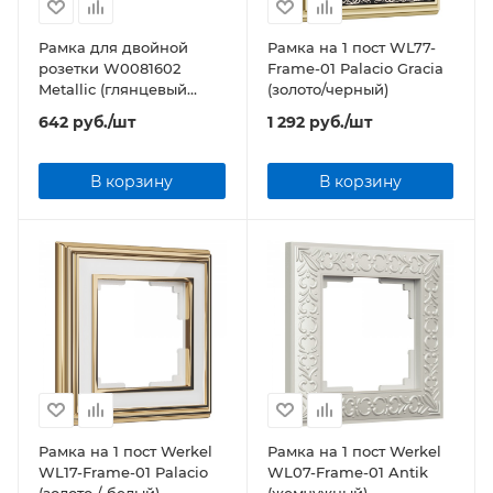
Рамка для двойной
Рамка на 1 пост WL77-
розетки W0081602
Frame-01 Palacio Gracia
Metallic (глянцевый
(золото/черный)
никель)
642
руб.
/шт
1 292
руб.
/шт
В корзину
В корзину
Рамка на 1 пост Werkel
Рамка на 1 пост Werkel
WL17-Frame-01 Palacio
WL07-Frame-01 Antik
(золото / белый)
(жемчужный)