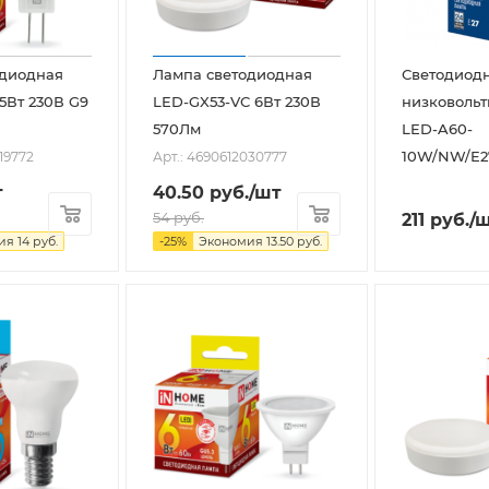
одиодная
Лампа светодиодная
Светодиод
5Вт 230В G9
LED-GX53-VC 6Вт 230В
низковольт
570Лм
LED-A60-
10W/NW/E27
19772
Арт.: 4690612030777
т
40.50
руб.
/шт
54
руб.
211
руб.
/
мия
14
руб.
-
25
%
Экономия
13.50
руб.