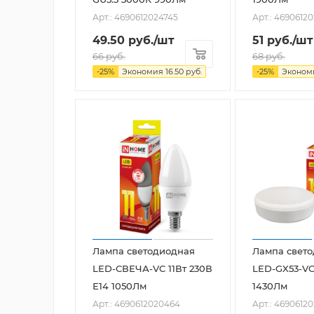
Арт.: 4690612024745
Арт.: 4690612
49.50
руб.
/шт
51
руб.
/шт
66
руб.
68
руб.
-
25
%
Экономия
16.50
руб.
-
25
%
Эконо
Лампа светодиодная
Лампа свет
LED-СВЕЧА-VC 11Вт 230В
LED-GX53-VC
Е14 1050Лм
1430Лм
Арт.: 4690612020464
Арт.: 4690612