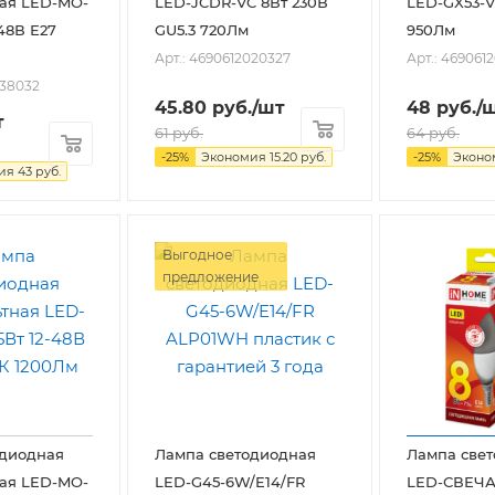
ая LED-MO-
LED-JCDR-VC 8Вт 230В
LED-GX53-V
48В Е27
GU5.3 720Лм
950Лм
Арт.: 4690612020327
Арт.: 469061
038032
45.80
руб.
/шт
48
руб.
/
т
61
руб.
64
руб.
-
25
%
Экономия
15.20
руб.
-
25
%
Экон
мия
43
руб.
Выгодное
предложение
одиодная
Лампа светодиодная
Лампа све
ая LED-MO-
LED-G45-6W/E14/FR
LED-СВЕЧА