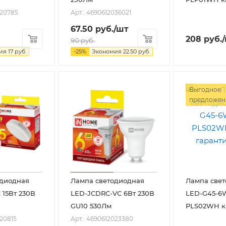
020785
Арт.: 4690612036021
67.50
руб.
/шт
208
руб.
90
руб.
мия
17
руб.
-
25
%
Экономия
22.50
руб.
Выгодное
предложен
одиодная
Лампа светодиодная
Лампа све
 15Вт 230В
LED-JCDRC-VC 6Вт 230В
LED-G45-6W
GU10 530Лм
PLS02WH к
020815
Арт.: 4690612023380