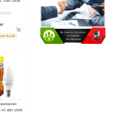
C 10Вт 230В
2020778
шт
омия
16
руб.
тодиодная
-VC 8Вт 230В