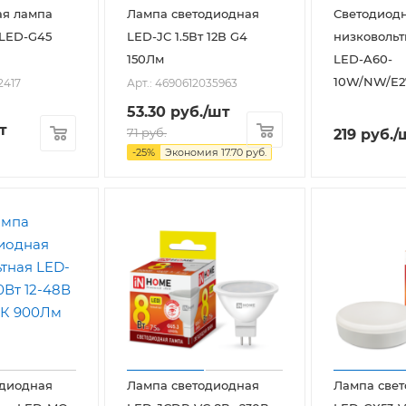
ая лампа
Лампа светодиодная
Светодиод
 LED-G45
LED-JC 1.5Вт 12В G4
низковольт
150Лм
LED-A60-
10W/NW/E27
2417
Арт.: 4690612035963
53.30
руб.
/шт
т
71
руб.
219
руб.
/
-
25
%
Экономия
17.70
руб.
одиодная
Лампа светодиодная
Лампа све