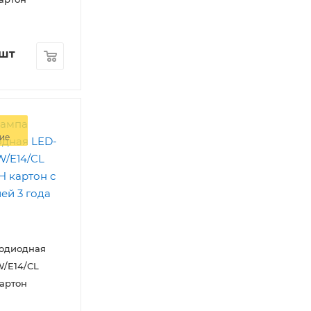
/шт
ие
тодиодная
/E14/CL
артон