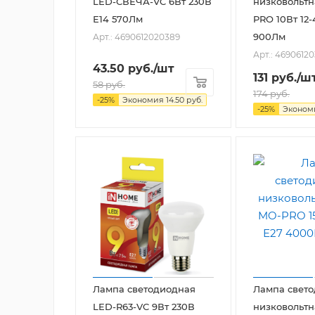
LED-СВЕЧА-VC 6Вт 230В
низковольтн
Е14 570Лм
PRO 10Вт 12-
900Лм
Арт.: 4690612020389
Арт.: 4690612
43.50
руб.
/шт
131
руб.
/ш
58
руб.
174
руб.
-
25
%
Экономия
14.50
руб.
-
25
%
Эконо
Лампа светодиодная
Лампа свет
LED-R63-VC 9Вт 230В
низковольтн