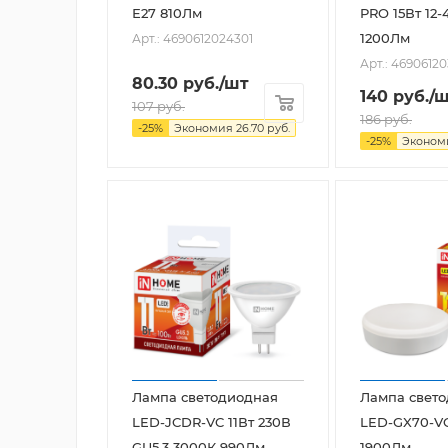
Е27 810Лм
PRO 15Вт 12-
1200Лм
Арт.: 4690612024301
Арт.: 4690612
80.30
руб.
/шт
140
руб.
/
107
руб.
186
руб.
-
25
%
Экономия
26.70
руб.
-
25
%
Эконо
Лампа светодиодная
Лампа свет
LED-JCDR-VC 11Вт 230В
LED-GX70-VC
GU5.3 3000К 990Лм
1900Лм