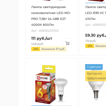
Лампа светодиодная
Лампа свет
низковольтная LED-MO-
LED-R39-VC 
PRO 7,5Вт 24-48В Е27
410Лм
4000К 600Лм
Арт.: 4690612
Арт.: 4690612031521
59.30
руб.
111
руб.
/шт
79
руб.
148
руб.
-
25
%
Эконо
-
25
%
Экономия
37
руб.
Советуем
Выгодное
предложени