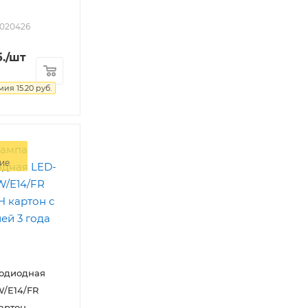
2020426
.
/шт
омия
15.20
руб.
ие
тодиодная
/E14/FR
артон