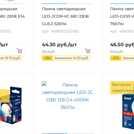
одиодная
Лампа светодиодная
Лампа све
5Вт 230В Е14
LED-JCDR-VC 6Вт 230В
LED-GX53-V
GU5.3 525Лм
760Лм
030852
Арт.: 4690612020365
Арт.: 469061
/шт
44.30
руб.
/шт
46.50
руб
59
руб.
62
руб.
мия
19.70
руб.
-
25
%
Экономия
14.70
руб.
-
25
%
Экон
Выгодное
предложен
е