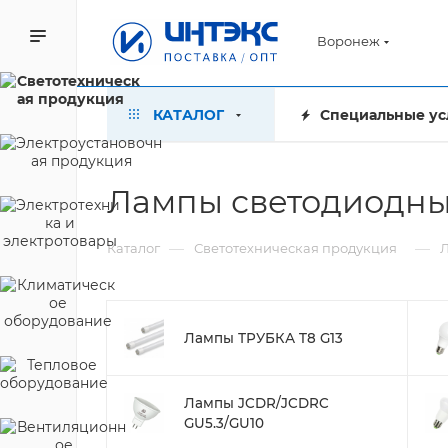
Воронеж
КАТАЛОГ
Специальные ус
Лампы светодиодны
—
—
Каталог
Светотехническая продукция
Лампы ТРУБКА T8 G13
Лампы JCDR/JCDRC
GU5.3/GU10