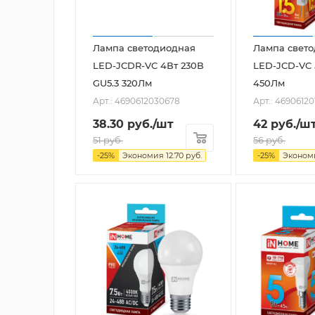
Лампа светодиодная
Лампа свет
LED-JCDR-VC 4Вт 230В
LED-JCD-VC 
GU5.3 320Лм
450Лм
Арт.: 4690612030678
Арт.: 46906120
38.30
руб.
/шт
42
руб.
/ш
51
руб.
56
руб.
-
25
%
Экономия
12.70
руб.
-
25
%
Эконо