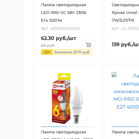
Лампа светодиодная
Светодиодн
LED-R50-VC 6Вт 230В
Яркая Uniel
Е14 525Лм
7W/E27/FR
Арт.: 4690612024240
Арт.: UL-0000
62.30
руб.
/шт
139
руб.
/ш
83
руб.
-
25
%
Экономия
20.70
руб.
Лампа светодиодная
Лампа свет