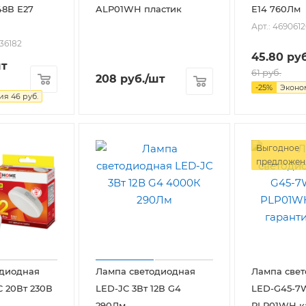
48В Е27
ALP01WH пластик
Е14 760Лм
Арт.: 469061
036182
45.80
руб
шт
61
руб.
208
руб.
/шт
-
25
%
Экон
мия
46
руб.
Выгодное
предложен
одиодная
Лампа светодиодная
Лампа све
 20Вт 230В
LED-JC 3Вт 12В G4
LED-G45-7W
290Лм
PLP01WH к