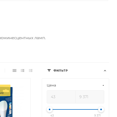
люминесцентных ламп.
ФИЛЬТР
Цена
ие
43
9 371