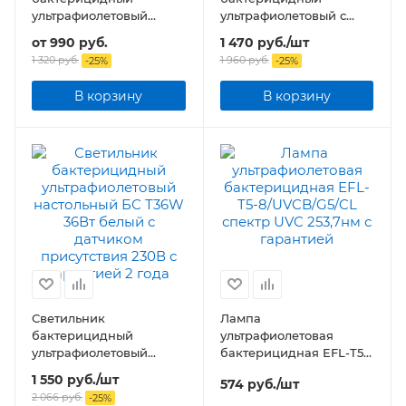
ультрафиолетовый
ультрафиолетовый с
переносной БС M1W с
озонированием
от
990 руб.
1 470
руб.
/шт
аккумулятором USB
настольный БС Т30B
1 320 руб.
1 960
руб.
-
25
%
-
25
%
30Вт 230В с пультом ДУ
черный
В корзину
В корзину
Светильник
Лампа
бактерицидный
ультрафиолетовая
ультрафиолетовый
бактерицидная EFL-T5-
настольный БС Т36W
8/UVCB/G5/CL спектр
1 550
руб.
/шт
574
руб.
/шт
36Вт белый с датчиком
UVC 253,7нм
2 066
руб.
-
25
%
присутствия 230В