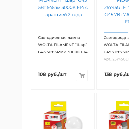
Светодиодная лампа
Светодиодн
WOLTA FILAMENT "Шар"
WOLTA FILA
G45 5Вт 545лм 3000К Е14
G45 7Вт 730
Арт.: 25Y45GL
108
руб.
/шт
138
руб.
/