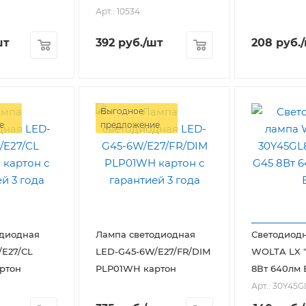
Арт.: 10534
шт
392
руб.
/шт
208
руб.
Выгодное
е
предложение
одиодная
Лампа светодиодная
Светодиод
E27/CL
LED-G45-6W/E27/FR/DIM
WOLTA LX 
ртон
PLP01WH картон
8Вт 640лм 
Арт.: 30Y45G