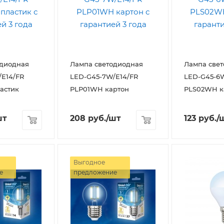
одиодная
Лампа светодиодная
Лампа све
E14/FR
LED-G45-7W/E14/FR
LED-G45-6W
астик
PLP01WH картон
PLS02WH к
шт
208
руб.
/шт
123
руб.
/
Выгодное
е
предложение