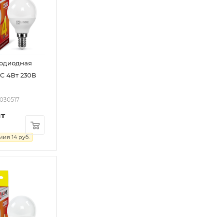
тодиодная
C 4Вт 230В
2030517
шт
омия
14
руб.