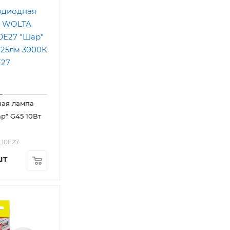
ная лампа
" G45 10Вт
L10E27
шт