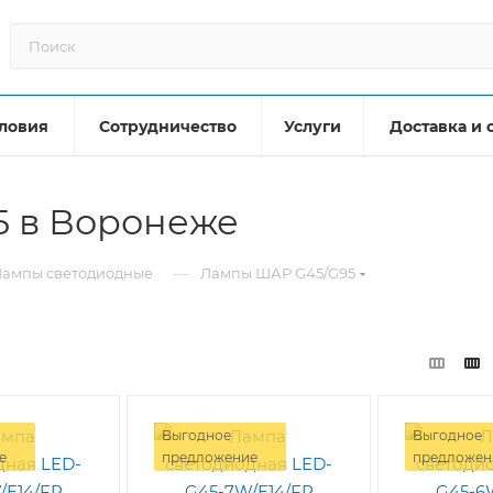
ловия
Сотрудничество
Услуги
Доставка и 
 в Воронеже
—
Лампы светодиодные
Лампы ШАР G45/G95
Выгодное
Выгодное
е
предложение
предложен