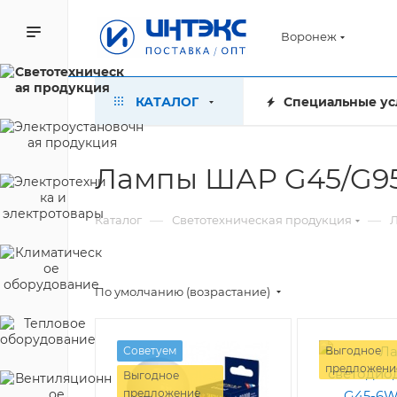
Воронеж
КАТАЛОГ
Специальные ус
Лампы ШАР G45/G95
—
—
Каталог
Светотехническая продукция
По умолчанию (возрастание)
Советуем
Выгодное
предложени
Выгодное
предложение