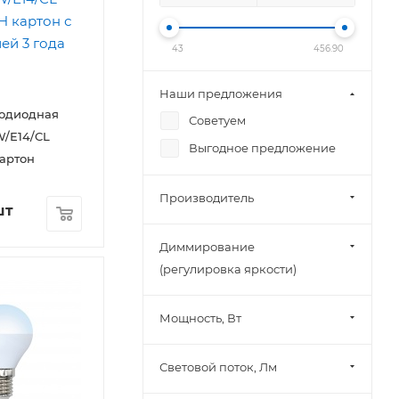
43
456.90
Наши предложения
тодиодная
Советуем
/E14/CL
Выгодное предложение
артон
Производитель
шт
Диммирование
(регулировка яркости)
Мощность, Вт
Световой поток, Лм