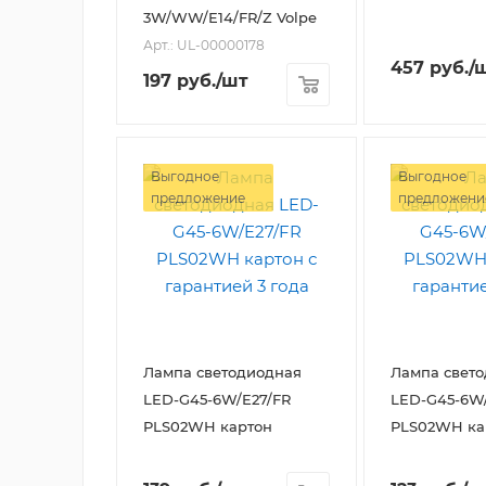
3W/WW/E14/FR/Z Volpe
Арт.: UL-00000178
457
руб.
/
197
руб.
/шт
Выгодное
Выгодное
предложение
предложени
Лампа светодиодная
Лампа свет
LED-G45-6W/E27/FR
LED-G45-6W/
PLS02WH картон
PLS02WH ка