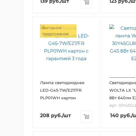
139
руб.
/шт
123
руб.
/ш
Выгодное
предложение
Лампа светодиодная
Светодиодн
LED-G45-7W/E27/FR
WOLTA LX "
PLP01WH картон
8Вт 640лм E
Арт.: 30Y45GL
208
руб.
/шт
140
руб.
/