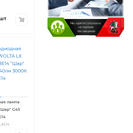
/шт
ная лампа
"Шар" G45
Е14
L8E14