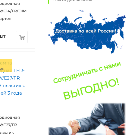
тодиодная
/E14/FR/DIM
артон
шт
ие
тодиодная
/E27/FR
ластик