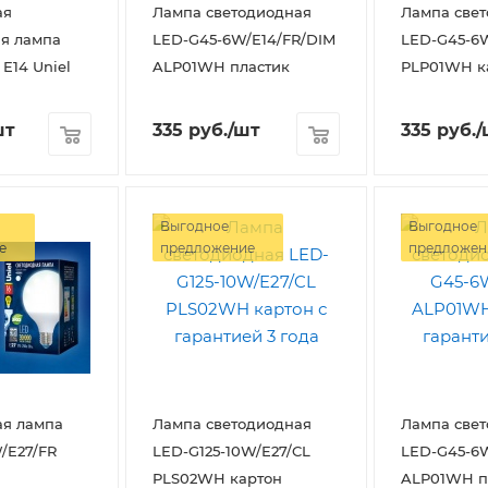
ая
Лампа светодиодная
Лампа све
я лампа
LED-G45-6W/E14/FR/DIM
LED-G45-6W
E14 Uniel
ALP01WH пластик
PLP01WH к
шт
335
руб.
/шт
335
руб.
/
Выгодное
Выгодное
е
предложение
предложен
ая лампа
Лампа светодиодная
Лампа све
/E27/FR
LED-G125-10W/E27/CL
LED-G45-6W
PLS02WH картон
ALP01WH п