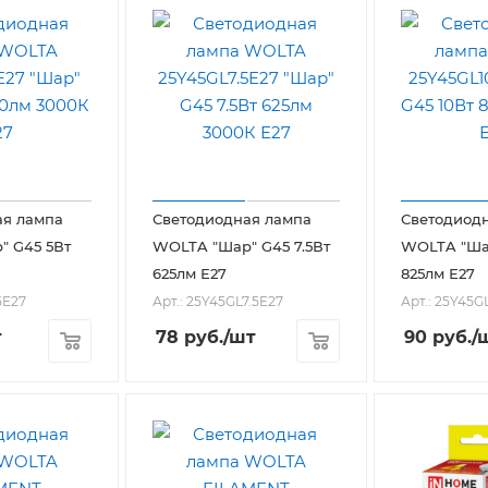
ая лампа
Светодиодная лампа
Светодиод
" G45 5Вт
WOLTA "Шар" G45 7.5Вт
WOLTA "Шар
625лм Е27
825лм Е27
5E27
Арт.: 25Y45GL7.5E27
Арт.: 25Y45G
т
78
руб.
/шт
90
руб.
/