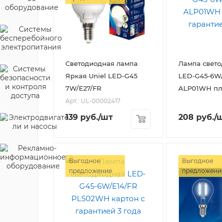
Светодиодная лампа
Лампа свет
Яркая Uniel LED-G45
LED-G45-6W/
7W/E27/FR
ALP01WH пл
Арт.: UL-00002417
139
руб.
/шт
208
руб.
/
Выгодное
Выгодное
предложение
предложени