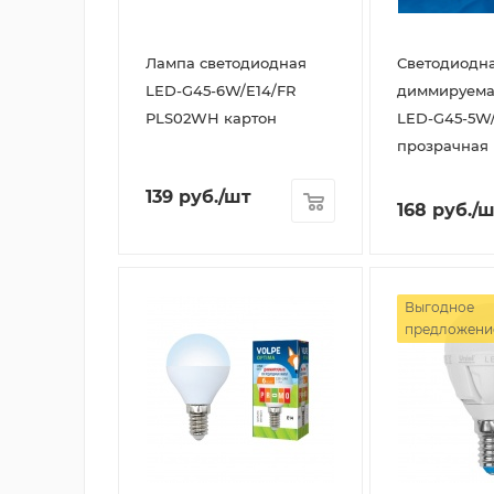
Лампа светодиодная
Светодиодн
LED-G45-6W/E14/FR
диммируема
PLS02WH картон
LED-G45-5W/
прозрачная
139
руб.
/шт
168
руб.
/ш
Выгодное
предложени