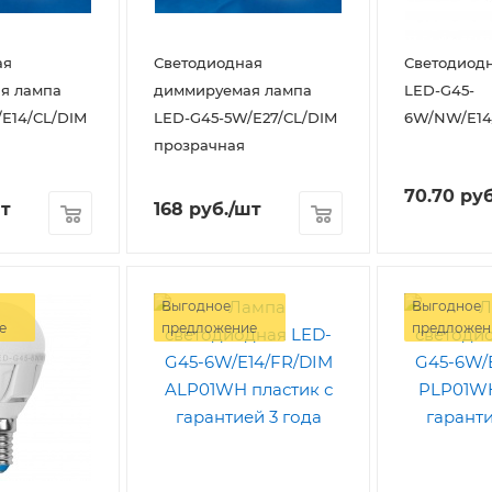
ая
Светодиодная
Светодиод
я лампа
диммируемая лампа
LED-G45-
E14/CL/DIM
LED-G45-5W/E27/CL/DIM
6W/NW/E14
прозрачная
70.70
руб
т
168
руб.
/шт
Выгодное
Выгодное
е
предложение
предложен