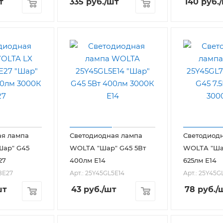
т
335
руб.
/шт
140
руб.
ая лампа
Светодиодная лампа
Светодиод
Шар" G45
WOLTA "Шар" G45 5Вт
WOLTA "Шар
27
400лм Е14
625лм Е14
8E27
Арт.: 25Y45GL5E14
Арт.: 25Y45G
шт
43
руб.
/шт
78
руб.
/