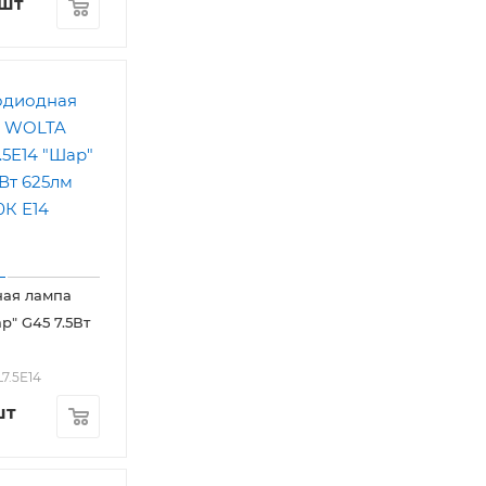
/шт
ная лампа
" G45 7.5Вт
L7.5E14
шт