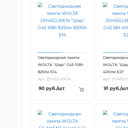
Светодиодная лампа
Светодиодн
WOLTA "Шар" G45 10Вт
WOLTA "Шар
825лм Е14
400лм Е27
Арт.: 25Y45GL10E14
Арт.: 25Y45GL
90
руб.
/шт
91
руб.
/ш