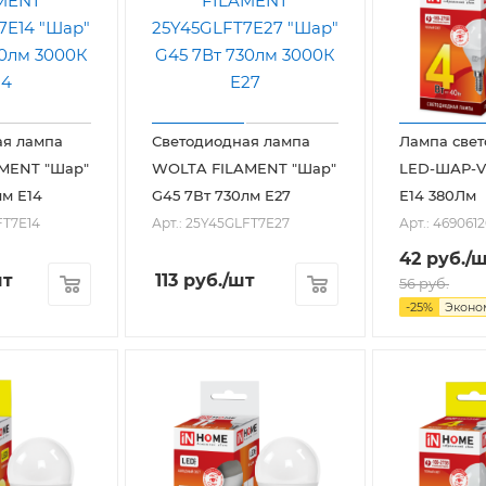
ая лампа
Светодиодная лампа
Лампа све
MENT "Шар"
WOLTA FILAMENT "Шар"
LED-ШАР-V
лм E14
G45 7Вт 730лм E27
Е14 380Лм
FT7E14
Арт.: 25Y45GLFT7E27
Арт.: 469061
42
руб.
/
шт
113
руб.
/шт
56
руб.
-
25
%
Экон