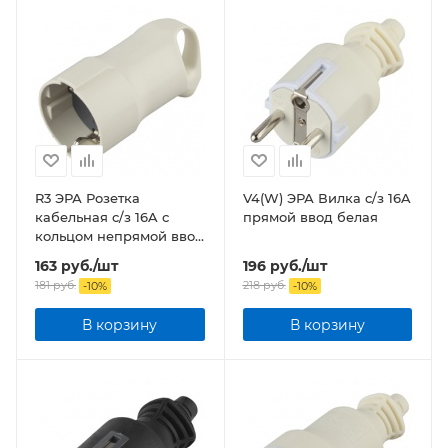
R3 ЭРА Розетка
V4(W) ЭРА Вилка c/з 16A
кабельная c/з 16A с
прямой ввод белая
кольцом непрямой ввод
белая
163
руб.
/шт
196
руб.
/шт
181
руб.
218
руб.
-
10
%
-
10
%
В корзину
В корзину