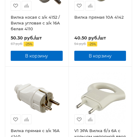
Вилка косая с з/к 4152 /
Вилка прямая 10А 4142
Вилка угловая с з/к 16А
белая 4110
50.30
руб.
/шт
40.50
руб.
/шт
67
руб.
54
руб.
-
25
%
-
25
%
В корзину
В корзину
Вилка прямая с з/к 16А
V1 ЭРА Вилка б/з 6A с
4140
кольцом непрямой ввод