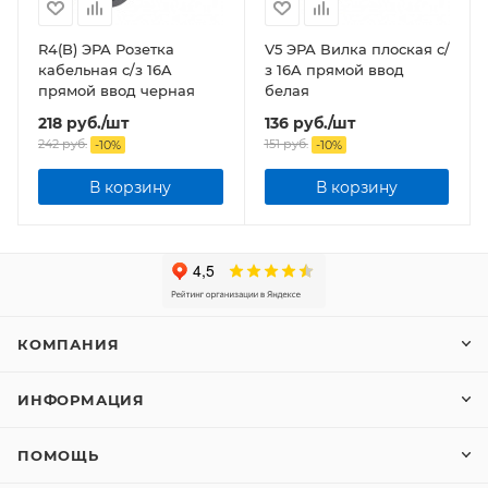
R4(B) ЭРА Розетка
V5 ЭРА Вилка плоская c/
кабельная c/з 16A
з 16A прямой ввод
прямой ввод черная
белая
218
руб.
/шт
136
руб.
/шт
242
руб.
151
руб.
-
10
%
-
10
%
В корзину
В корзину
КОМПАНИЯ
ИНФОРМАЦИЯ
ПОМОЩЬ