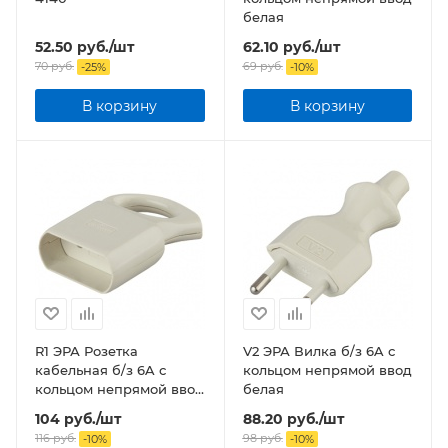
белая
52.50
руб.
/шт
62.10
руб.
/шт
70
руб.
69
руб.
-
25
%
-
10
%
В корзину
В корзину
R1 ЭРА Розетка
V2 ЭРА Вилка б/з 6A с
кабельная б/з 6A с
кольцом непрямой ввод
кольцом непрямой ввод
белая
белая
104
руб.
/шт
88.20
руб.
/шт
116
руб.
98
руб.
-
10
%
-
10
%