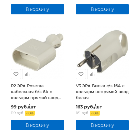
В корзину
В корзину
R2 ЭРА Розетка
V3 ЭРА Вилка c/з 16A с
кабельная б/з 6A с
кольцом непрямой ввод
кольцом прямой ввод
белая
белая
99
руб.
/шт
163
руб.
/шт
110
руб.
181
руб.
-
10
%
-
10
%
В корзину
В корзину