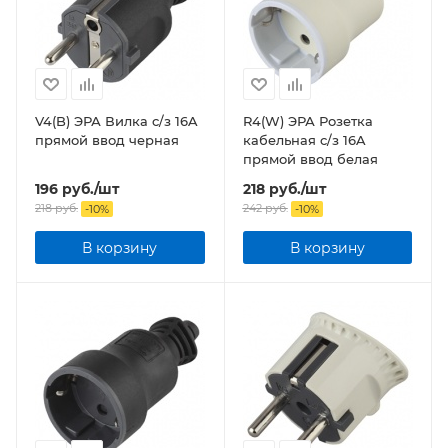
V4(B) ЭРА Вилка c/з 16A
R4(W) ЭРА Розетка
прямой ввод черная
кабельная c/з 16A
прямой ввод белая
196
руб.
/шт
218
руб.
/шт
218
руб.
242
руб.
-
10
%
-
10
%
В корзину
В корзину