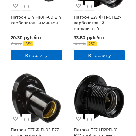
Патрон Е14 Н10П-09 Е14
Патрон Е27 Ф П-01 Е27
карболитовый миньон
карболитовый
потолочный
20.30
руб.
/шт
33.80
руб.
/шт
27
руб.
45
руб.
-
25
%
-
25
%
В корзину
В корзину
Патрон Е27 Ф П-02 Е27
Патрон Е27 Н12РП-01
карболитовый
Е27 карболитовый с