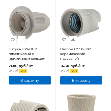
Патрон Е27-ППК
Патрон Е27 Д-002
пластиковый с
керамический
прижимным кольцом
подвесной
21.80
руб.
/шт
14.30
руб.
/шт
29
руб.
19
руб.
-
25
%
-
25
%
В корзину
В корзину