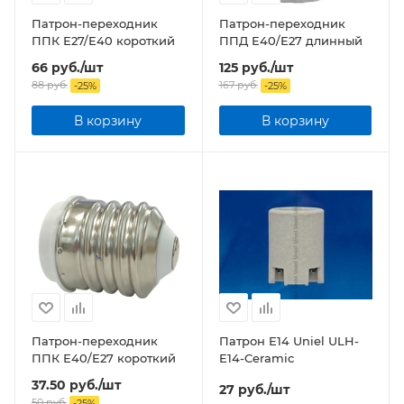
Патрон-переходник
Патрон-переходник
ППК Е27/Е40 короткий
ППД Е40/Е27 длинный
66
руб.
/шт
125
руб.
/шт
88
руб.
167
руб.
-
25
%
-
25
%
В корзину
В корзину
Патрон-переходник
Патрон Е14 Uniel ULH-
ППК Е40/Е27 короткий
E14-Ceramic
37.50
руб.
/шт
27
руб.
/шт
50
руб.
-
25
%