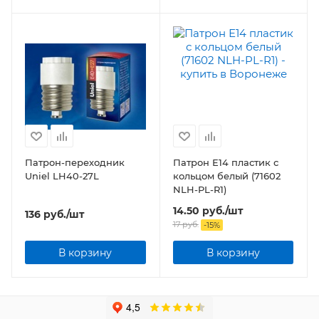
Патрон-переходник
Патрон Е14 пластик с
Uniel LH40-27L
кольцом белый (71602
NLH-PL-R1)
14.50
руб.
/шт
136
руб.
/шт
17
руб.
-
15
%
В корзину
В корзину