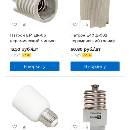
Патрон Е14 ДК-06
Патрон Е40 Д-002
керамический миньон
керамический голиаф
13.50
руб.
/шт
60.80
руб.
/шт
18
руб.
81
руб.
-
25
%
-
25
%
В корзину
В корзину