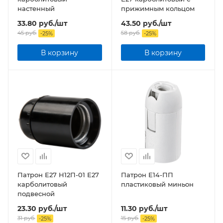
настенный
прижимным кольцом
33.80
руб.
/шт
43.50
руб.
/шт
45
руб.
58
руб.
-
25
%
-
25
%
В корзину
В корзину
Патрон Е27 Н12П-01 Е27
Патрон Е14-ПП
карболитовый
пластиковый миньон
подвесной
23.30
руб.
/шт
11.30
руб.
/шт
31
руб.
15
руб.
-
25
%
-
25
%