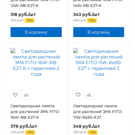
12W-RB-E27-K
14W-RB-E27-K
318
руб.
/шт
343
руб.
/шт
353
руб.
381
руб.
-
10
%
-
10
%
В корзину
В корзину
Светодиодная лампа
Светодиодная лампа
для растений ЭРА FITO-
для растений ЭРА FITO-
16W-RB-E27-K
11W-Ra90-E27
378
руб.
/шт
348
руб.
/шт
420
руб.
387
руб.
-
10
%
-
10
%