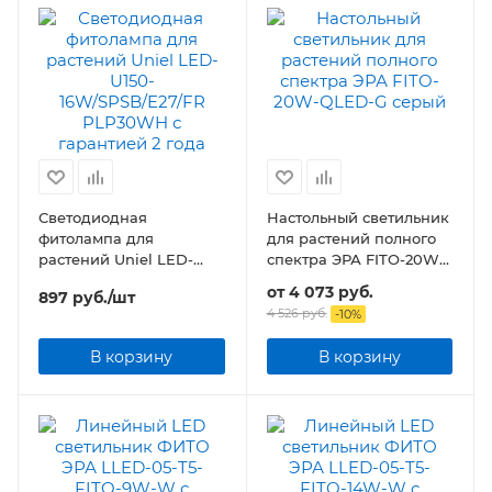
Светодиодная
Настольный светильник
фитолампа для
для растений полного
растений Uniel LED-
спектра ЭРА FITO-20W-
U150-16W/SPSB/E27/FR
QLED
от
4 073 руб.
897
руб.
/шт
PLP30WH
4 526 руб.
-
10
%
В корзину
В корзину