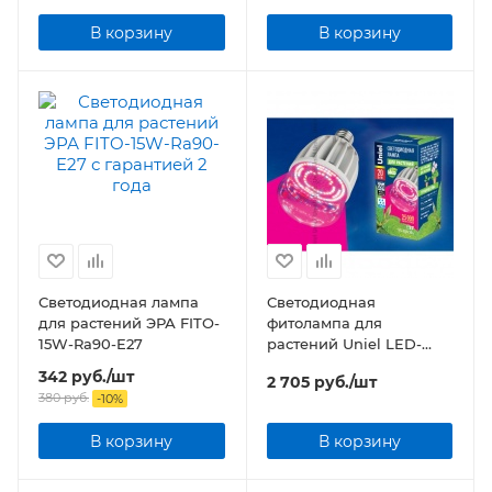
В корзину
В корзину
Светодиодная лампа
Светодиодная
для растений ЭРА FITO-
фитолампа для
15W-Ra90-E27
растений Uniel LED-
M80-20W/SP/E27/CL
342
руб.
/шт
2 705
руб.
/шт
ALS55WH
380
руб.
-
10
%
В корзину
В корзину