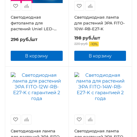
Светодиодная
Светодиодная лампа
фитолампа для
для растений ЭРА FITO-
растений Uniel LED-
10W-RB-E27-K
A60-9W/SP/E27/CL
198
руб.
/шт
296
руб.
/шт
ALM01WH
220
руб.
-
10
%
В корзину
В корзину
Светодиодная лампа
Светодиодная лампа
для растений ЭРА FITO-
для растений ЭРА FITO-