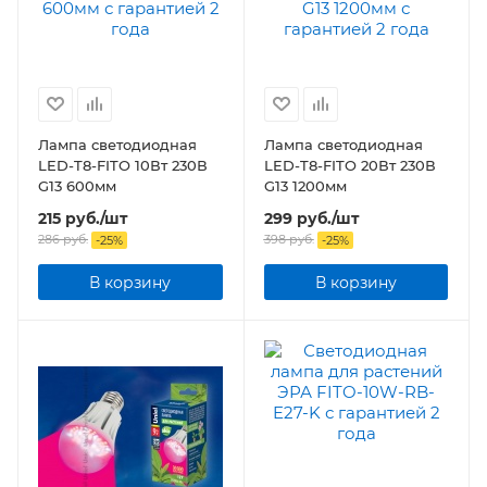
Лампа светодиодная
Лампа светодиодная
LED-T8-FITO 10Вт 230В
LED-T8-FITO 20Вт 230В
G13 600мм
G13 1200мм
215
руб.
/шт
299
руб.
/шт
286
руб.
398
руб.
-
25
%
-
25
%
В корзину
В корзину