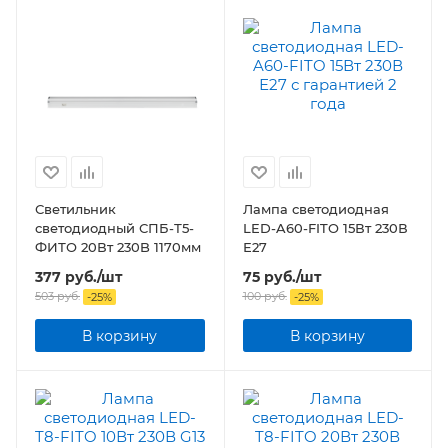
Светильник
Лампа светодиодная
светодиодный СПБ-Т5-
LED-A60-FITO 15Вт 230В
ФИТО 20Вт 230B 1170мм
Е27
377
руб.
/шт
75
руб.
/шт
503
руб.
100
руб.
-
25
%
-
25
%
В корзину
В корзину