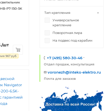
 светильник
NHB-P7-150-5K
Тип крепления
Универсальное
крепление
Поворотная лира
На подвес под карабин
.
/шт
мия
967
руб.
+7 (495) 580-30-46
Отдел продаж, консультация
voronezh@inteks-elektro.ru
Почта для заказов