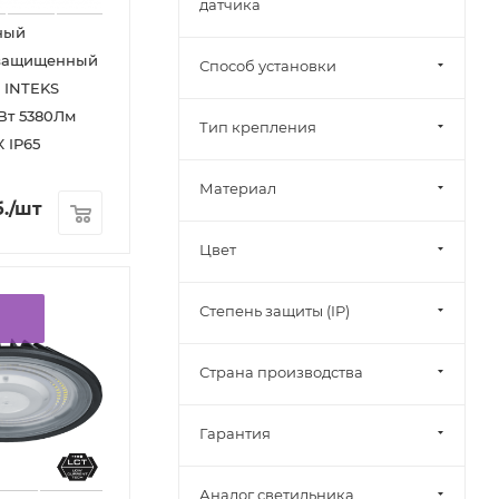
датчика
ный
защищенный
Способ установки
 INTEKS
Вт 5380Лм
Тип крепления
 IP65
Материал
.
/шт
Цвет
Степень защиты (IP)
Страна производства
Гарантия
Аналог светильника