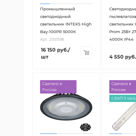
Промышленный
Светодиодн
светодиодный
пылевлаго
светильник INTEKS High
светильник 
Bay-100PR 5000К
Prom 25Вт 2
4000К IP44
Арт.: 2051598
16 150
руб.
/
шт
4 550
руб.
Сделано в
Сделано в
России
России
с БАП 3 часа