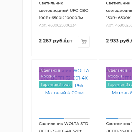
Светильник
Светильник
светодиодный UFO СВО
светодиодн
100Вт 6500К 10000Лм
150Вт 6500К
Арт.: 4680625006234
Арт.: 4680625
2 267
руб.
/шт
2 933
руб.
Сделано в
Сделано в
России
России
Гарантия 3 года
Гарантия 3 г
Светильник WOLTA STD
Светильник
ДСП11-32-001-4К 32Вт
ДСП11-36-001