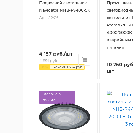
Подвесной светильник
Промышлен
Navigator NHB-P7-100-5K
светодиодн
светильник 
Арт.: 82416
PromA-36 36
4000/5000К 
аварийным 
питания
4 157
руб.
/шт
4 891
руб.
10 250
руб
-
15
%
Экономия
734
руб.
шт
Сделано в
России