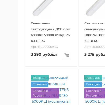
Светильник
Светильник
светодиодный ДСП-55w
светодиодн
6800лм 5000К milky IP65
5000лм 5000
ICEBERG
ICEBERG
Арт.: ЦБ000009193
Арт.: ЦБ0000
3 290
руб.
/шт
3 275
руб.
Товар дня
Товар дня
Советуем
Советуем
Сделано в
Сделано в
России
России