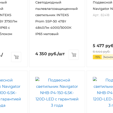
ный
Светодиодный
Подвесной
ый
пылевлагозащищенный
Navigator 
INTEKS
светильник INTEKS
Арт.: 82418
Вт 3750Лм
Prom SSP-50 47Вт
IP65 с
4840Лм 4000/5000К
блоком
IP65 матовый
5 477
руб
6 444
руб.
4 350
руб.
/шт
.
/
-
15
%
Эконо