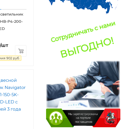
 светильник
NHB-P4-200-
LED
/шт
мия
902
руб.