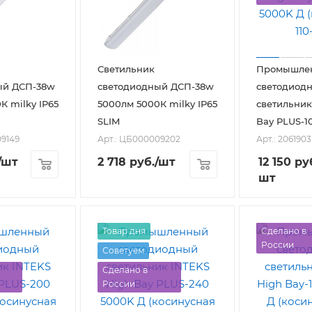
Светильник
Промышле
ый ДСП-38w
светодиодный ДСП-38w
светодиод
К milky IP65
5000лм 5000К milky IP65
светильник
SLIM
Bay PLUS-1
09149
Арт.: ЦБ000009202
Арт.: 2061903
/шт
2 718
руб.
/шт
12 150
ру
шт
Товар дня
Сделано в
России
Советуем
Сделано в
России