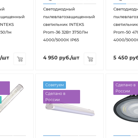
ый
Светодиодный
Светодиод
защищенный
пылевлагозащищенный
пылевлаго
INTEKS
светильник INTEKS
светильник
750Лм
Prom-36 32Вт 3750Лм
Prom-50 47
4000/5000К IP65
4000/5000К
/шт
4 950
руб.
/шт
5 450
руб
Советуем
Сделано в
России
Сделано в
России