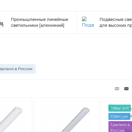
Промышленные линейные
Подвесные све
светильники [алюминий]
для высоких п
делано в России
Товар дня
Советуем
Сделано в
России