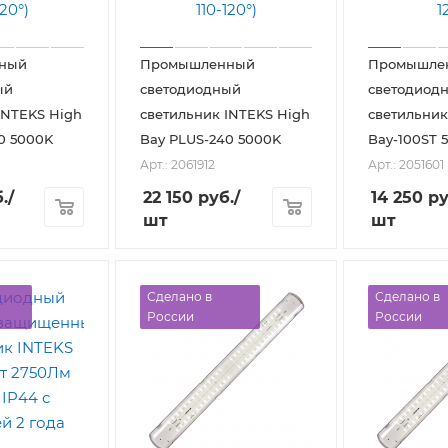
ный
Промышленный
Промышле
ый
светодиодный
светодиод
INTEKS High
светильник INTEKS High
светильник
0 5000K
Bay PLUS-240 5000K
Bay-100ST 
Арт.: 2061912
Арт.: 2051601
.
/
22 150
руб.
/
14 250
ру
шт
шт
Сделано в
Сделано в
России
России