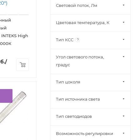
Световой поток, Лм
нный
Цветовая температура, К
ный
 INTEKS High
Тип КСС
?
5000К
Угол светового потока,
б.
/
градус
Тип цоколя
Тип источника света
Тип светодиодов
Возможность регулировки