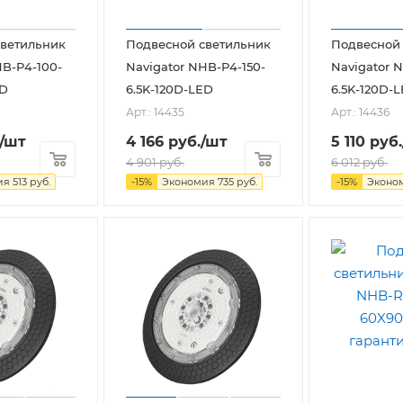
светильник
Подвесной светильник
Подвесной
HB-P4-100-
Navigator NHB-P4-150-
Navigator 
ED
6.5K-120D-LED
6.5K-120D-
Арт.: 14435
Арт.: 14436
/шт
4 166
руб.
/шт
5 110
руб.
4 901
руб.
6 012
руб.
ия
513
руб.
-
15
%
Экономия
735
руб.
-
15
%
Эконо