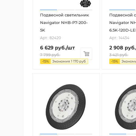
Подвесной светильник
Подвесной 
Navigator NHB-P7-200-
Navigator N
5K
6.5K-120D-L
Арт.: 82420
Арт.: 14434
6 629
руб.
/шт
2 908
руб.
7 799
руб.
3 421
руб.
-
15
%
Экономия
1 170
руб.
-
15
%
Эконом