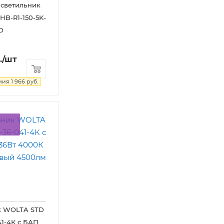
 светильник
HB-R1-150-5K-
D
.
/шт
мия
1 966
руб.
к WOLTA STD
41-4К с БАП