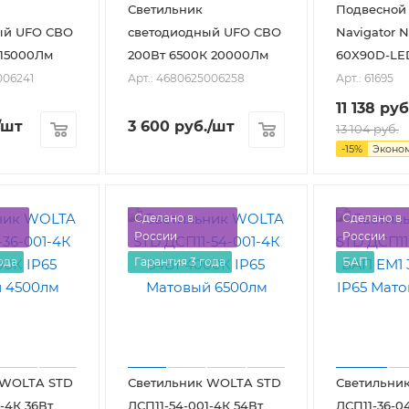
Светильник
Подвесной
ый UFO СВО
светодиодный UFO СВО
Navigator N
 15000Лм
200Вт 6500К 20000Лм
60X90D-LE
006241
Арт.: 4680625006258
Арт.: 61695
11 138
руб
/шт
3 600
руб.
/шт
13 104
руб.
-
15
%
Эконо
Сделано в
Сделано в
России
России
ода
Гарантия 3 года
БАП
 WOLTA STD
Светильник WOLTA STD
Светильни
-4К 36Вт
ДСП11-54-001-4К 54Вт
ДСП11-36-0