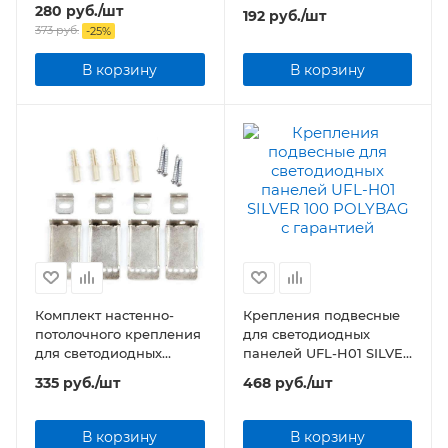
POLYBAG для установки
280
руб.
/шт
192
руб.
/шт
в гипсокартон
373
руб.
-
25
%
В корзину
В корзину
Комплект настенно-
Крепления подвесные
потолочного крепления
для светодиодных
для светодиодных
панелей UFL-H01 SILVER
панелей UFL-F02 SILVER
100 POLYBAG
335
руб.
/шт
468
руб.
/шт
100 POLYBAG Короткий
В корзину
В корзину