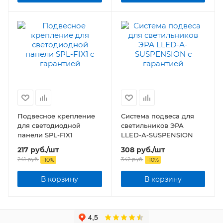
Подвесное крепление
Система подвеса для
для светодиодной
светильников ЭРА
панели SPL-FIX1
LLED-А-SUSPENSION
217
руб.
/шт
308
руб.
/шт
241
руб.
342
руб.
-
10
%
-
10
%
В корзину
В корзину