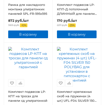
Рамка для накладного
Комплект подвесов LP-
монтажа ультратонких
КПП-Д потолочный
панелей SPL-FR-595x595
ДЛИННЫЙ для панели
светодиодной
872
руб.
/шт
170
руб.
/шт
ультратонкой
969
руб.
227
руб.
-
10
%
-
25
%
В корзину
В корзину
Комплект подвесов LP-
Комплект крепежных
КПТ на тросах для
скоб на пружинах (4
панели сд ультратонкой
шт.) UFL-F04 SILVER 150