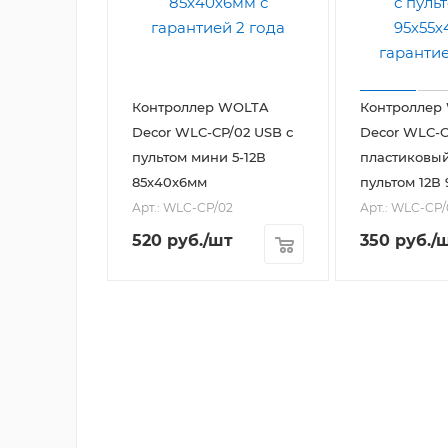
Контроллер WOLTA
Контроллер
Decor WLC-CP/02 USB с
Decor WLC-CP/03
пультом мини 5-12В
пластиковый
85х40х6мм
пультом 12В
Арт.: WLC-CP/02
Арт.: WLC-CP/
520
руб.
/шт
350
руб.
/