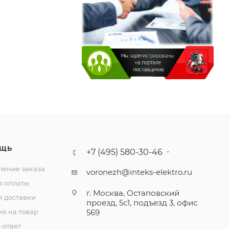
ЩЬ
+7 (495) 580-30-46
ение заказа
voronezh@inteks-elektro.ru
я оплаты
г. Москва, Остаповский
я доставки
проезд, 5с1, подъезд 3, офис
ия на товар
569
-ответ