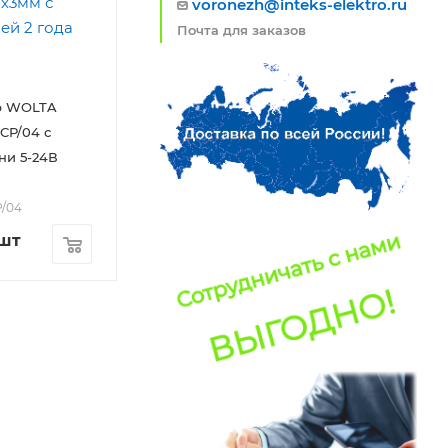
voronezh@inteks-elektro.ru
Почта для заказов
р WOLTA
CP/04 с
ни 5-24В
P/04
/шт