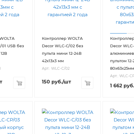
 WOLTA
Контроллер WOLTA
Контролле
Decor WLC-C/02 без
Decor WLC-CP/01
 12В
пульта мини 12-24В
алюминиев
42х13х3 мм
пультом 12
80х63х25мм
1
Арт.: WLC-C/02
Арт.: WLC-CP
т
150
руб.
/шт
1 662
руб