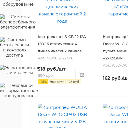
Контроллер LS-CB-12 12А
Контроллер
12В 16 статических 4
Decor WLC-C/01 USB без
динамических канала
пульта мини
42х12х3мм
Арт.: 4690612022406
Арт.: WLC-C/0
518
руб.
/шт
690
руб.
162
руб.
/ш
-
25
%
Экономия
172
руб.