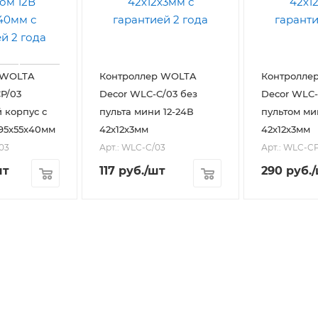
 WOLTA
Контроллер WOLTA
Контролле
Decor WLC-C/03 без
Decor WLC-
 корпус с
пульта мини 12-24В
пультом ми
 95х55х40мм
42х12х3мм
42х12х3мм
03
Арт.: WLC-C/03
Арт.: WLC-C
шт
117
руб.
/шт
290
руб.