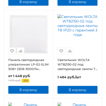
В корзину
В корзину
Панель светодиодная
Светильник WOLTA
ультратонкая LP-02-SLIM
WT82150-02 под
50Вт 230В 5000Лм
светодиодные лампы T8
595х595х8мм без ЭПРА
IP20
от
1 448 руб.
1 464
руб.
/шт
БЕЛАЯ
1 930 руб.
-
25
%
В корзину
В корзину