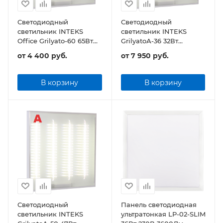
Светодиодный
Светодиодный
светильник INTEKS
светильник INTEKS
Office Grilyato-60 65Вт
GrilyatoА-36 32Вт
7800Лм Грильято
3840Лм Грильято, БАП 3
от
4 400 руб.
от
7 950 руб.
часа
В корзину
В корзину
Светодиодный
Панель светодиодная
светильник INTEKS
ультратонкая LP-02-SLIM