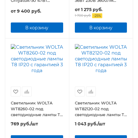
GrilyatoА-50 47Вт
36Вт 230В 3600Лм
5640Лм Грильято, БАП 3
595х595х8мм без ЭПРА
от
1 275 руб.
от
9 400 руб.
часа
БЕЛАЯ IP40
1 700 руб.
-
25
%
В корзину
В корзину
Светильник WOLTA
Светильник WOLTA
WT8260-02 под
WT82120-02 под
светодиодные лампы T8
светодиодные лампы T8
IP20
IP20
769
руб.
/шт
1 043
руб.
/шт