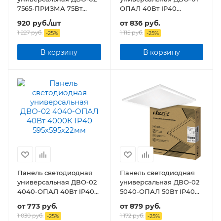
7565-ПРИЗМА 75Вт
ОПАЛ 40Вт IP40
6500K IP40
1195x180х30мм
920
руб.
/шт
от
836 руб.
595х595х19мм
1 227
руб.
1 115 руб.
-
25
%
-
25
%
В корзину
В корзину
Панель светодиодная
Панель светодиодная
универсальная ДВО-02
универсальная ДВО-02
4040-ОПАЛ 40Вт IP40
5040-ОПАЛ 50Вт IP40
595х595х22мм
595х595х22мм
от
773 руб.
от
879 руб.
1 030 руб.
1 172 руб.
-
25
%
-
25
%