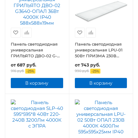
Панель светодиодная
Панель светодиодная
универсальная
универсальная LPU-01
ГРИЛЬЯТО ДВО-02 G-
50Вт ПРИЗМА 230В
ОПАЛ 36Вт IP40
4750Лм 180х1195х19мм
от
687 руб.
от
743 руб.
588х588x19мм
IP40
916 руб.
990 руб.
-
25
%
-
25
%
В корзину
В корзину