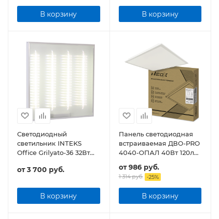
В корзину
В корзину
Светодиодный
Панель светодиодная
светильник INTEKS
встраиваемая ДВО-PRO
Office Grilyato-36 32Вт
4040-ОПАЛ 40Вт 120лм/
3840Лм Грильято
Вт CRI80 IP40
от
986 руб.
от
3 700 руб.
595х595х30мм
1 314 руб.
-
25
%
В корзину
В корзину