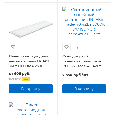
Панель светодиодная
Светодиодный
универсальная LPU-01
линейный светильник
36Вт ПРИЗМА 230В
INTEKS Trade-40 42Вт
3420Лм 180х1195х19мм
5000К SAMSUNG
от
605 руб.
7 550
руб.
/шт
IP40
806 руб.
-
25
%
В корзину
В корзину