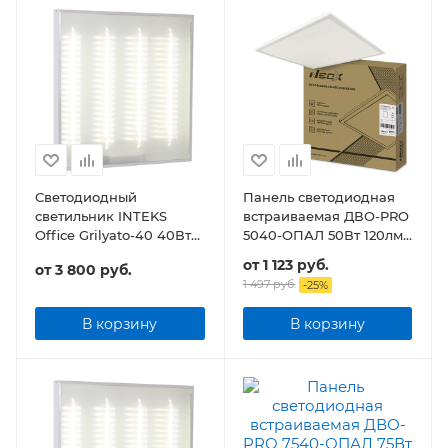
Светодиодный
Панель светодиодная
светильник INTEKS
встраиваемая ДВО-PRO
Office Grilyato-40 40Вт
5040-ОПАЛ 50Вт 120лм/
4800Лм Грильято
Вт CRI80 IP40
от
1 123 руб.
от
3 800 руб.
595х595х30мм
1 497 руб.
-
25
%
В корзину
В корзину