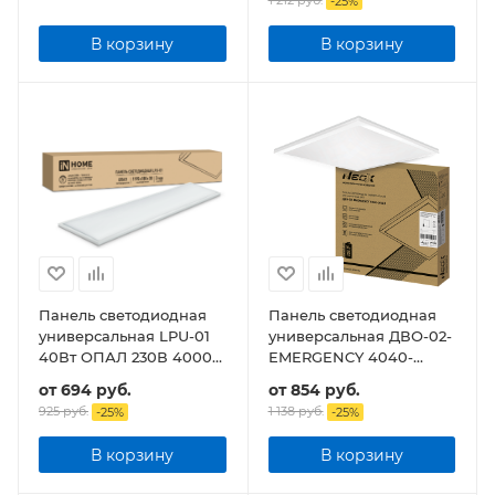
1 212 руб.
-
25
%
В корзину
В корзину
Панель светодиодная
Панель светодиодная
универсальная LPU-01
универсальная ДВО-02-
40Вт ОПАЛ 230В 4000K
EMERGENCY 4040-
3600Лм 180x1195x30мм
ОПАЛ 40Вт без
от
694 руб.
от
854 руб.
IP40
БАП-10W90 IP40
925 руб.
1 138 руб.
-
25
%
-
25
%
595х595x22мм
В корзину
В корзину