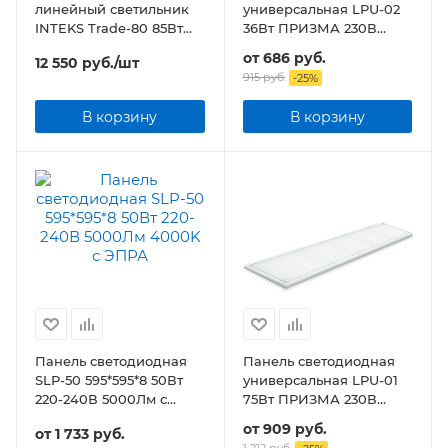
линейный светильник
универсальная LPU-02
INTEKS Trade-80 85Вт
36Вт ПРИЗМА 230В
5000К SAMSUNG
3100Лм 595х595х19мм
от
686 руб.
12 550
руб.
/шт
IP40
915 руб.
-
25
%
В корзину
В корзину
Панель светодиодная
Панель светодиодная
SLP-50 595*595*8 50Вт
универсальная LPU-01
220-240В 5000Лм с
75Вт ПРИЗМА 230В
ЭПРА
6500K 7125Лм
от
909 руб.
от
1 733 руб.
180х1195х19мм IP40