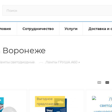
ловия
Сотрудничество
Услуги
Доставка и 
в Воронеже
—
Лампы светодиодные
Лампы ГРУША A60
Выгодное
предложение