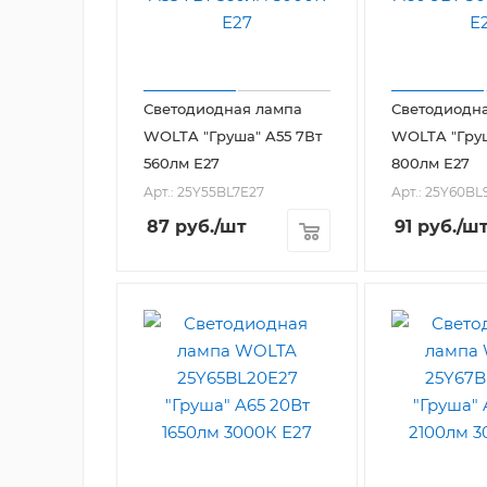
Светодиодная лампа
Светодиодн
WOLTA "Груша" A55 7Вт
WOLTA "Груш
560лм Е27
800лм Е27
Арт.: 25Y55BL7E27
Арт.: 25Y60BL
87
руб.
/шт
91
руб.
/ш