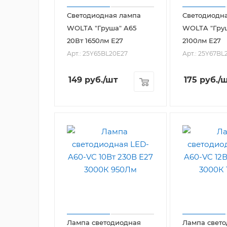
Светодиодная лампа
Светодиодн
WOLTA "Груша" A65
WOLTA "Груш
20Вт 1650лм Е27
2100лм Е27
Арт.: 25Y65BL20E27
Арт.: 25Y67BL
149
руб.
/шт
175
руб.
/
Лампа светодиодная
Лампа свет