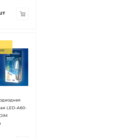
шт
ие
тодиодная
ая LED-A60-
DIM
я