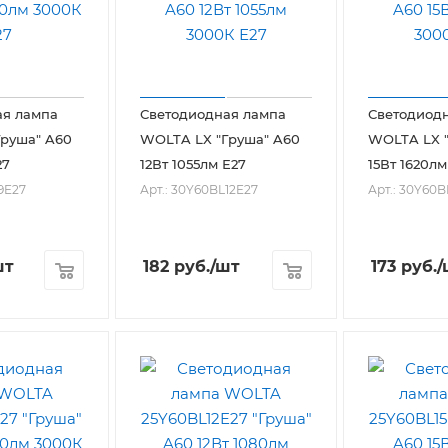
ая лампа
Светодиодная лампа
Светодиод
руша" A60
WOLTA LX "Груша" A60
WOLTA LX "
лм Е27
12Вт 1055лм Е27
15Вт 1620лм
9E27
Арт.: 30Y60BL12E27
Арт.: 30Y60B
шт
182
руб.
/шт
173
руб.
/