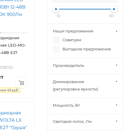
55
631
Наши предложения
тодиодная
Советуем
ная LED-MO-
Выгодное предложение
2-48В Е27
Производитель
2038032
шт
Диммирование
(регулировка яркости)
омия
43
руб.
Мощность, Вт
Световой поток, Лм