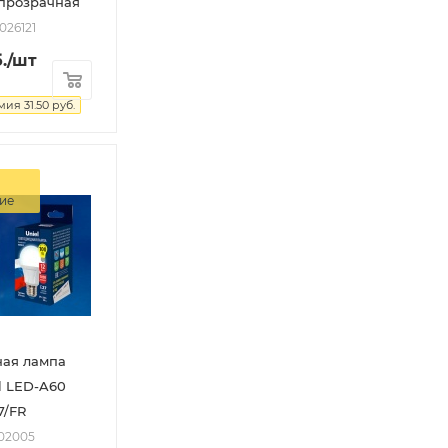
прозрачная
026121
.
/шт
омия
31.50
руб.
ие
ная лампа
l LED-A60
7/FR
002005