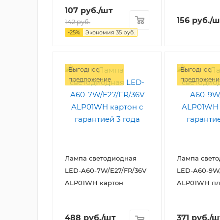
107
руб.
/шт
156
руб.
/ш
142
руб.
-
25
%
Экономия
35
руб.
Выгодное
Выгодное
предложение
предложени
Лампа светодиодная
Лампа свет
LED-A60-7W/E27/FR/36V
LED-A60-9W
ALP01WH картон
ALP01WH пл
488
руб.
/шт
371
руб.
/ш