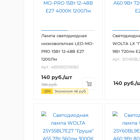
Лампа светодиодная
Светодиодн
низковольтная LED-MO-
WOLTA LX "Г
PRO 15Вт 12-48В Е27
9Вт 720
1200Лм
Арт.: 30Y60BL
Арт.: 4690612036182
140
руб.
/шт
140
руб.
/
186
руб.
-
25
%
Экономия
46
руб.