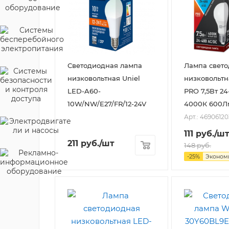
Светодиодная лампа
Лампа свет
низковольтная Uniel
низковольтн
LED-A60-
PRO 7,5Вт 24
10W/NW/E27/FR/12-24V
4000К 600Л
Арт.: 46906120
111
руб.
/ш
211
руб.
/шт
148
руб.
-
25
%
Эконом