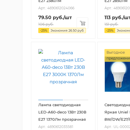
Е27 2380Лм
Е27 2850Лм
Арт.: 4690612024066
Арт.: 4690612
79.50
руб.
/шт
113
руб.
/ш
106
руб.
151
руб.
-
25
%
Экономия
26.50
руб.
-
25
%
Эконо
Выгодное
предложени
Лампа светодиодная
Светодиодн
LED-A60-deco 13Вт 230В
Яркая Uniel
Е27 1370Лм прозрачная
8W/DW/E27/
Арт.: 4690612035581
Арт.: UL-0000