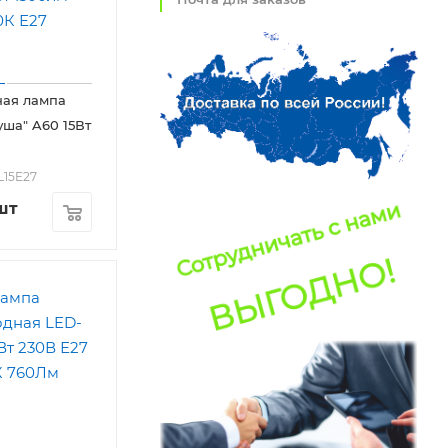
ная лампа
ша" A60 15Вт
L15E27
шт