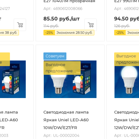
Е27 1040Лм прозрачная
Е27 990Лм 
024127
Арт.: 4690612008066
Арт.: 4690612
т
85.50
руб.
/шт
94.50
руб
114
руб.
126
руб.
мия
38
руб.
-
25
%
Экономия
28.50
руб.
-
25
%
Экон
Советуем
Выгодное
е
предложен
Выгодное
предложение
ая лампа
Светодиодная лампа
Светодиод
 LED-A60
Яркая Uniel LED-A60
Яркая Unie
FR
10W/DW/E27/FR
12W/DW/E2
2003
Арт.: UL-00002004
Арт.: UL-00