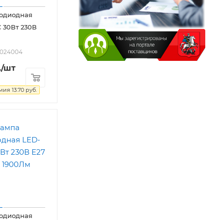
тодиодная
 30Вт 230В
2024004
.
/шт
омия
13.70
руб.
тодиодная