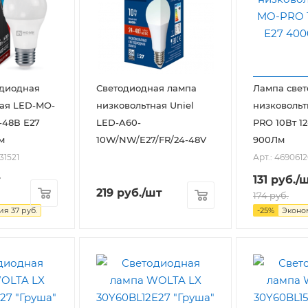
одиодная
Светодиодная лампа
Лампа све
ая LED-MO-
низковольтная Uniel
низковольт
-48В Е27
LED-A60-
PRO 10Вт 1
м
10W/NW/E27/FR/24-48V
900Лм
31521
Арт.: 469061
т
131
руб.
/
219
руб.
/шт
174
руб.
ия
37
руб.
-
25
%
Экон