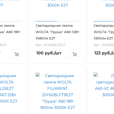
ая лампа
Светодиодная лампа
Светодиод
а" A60 9Вт
WOLTA "Груша" A60 12Вт
WOLTA "Гру
1080лм Е27
1300лм Е27
9E27
Арт.: 25Y60BL12E27
Арт.: 25Y60B
т
100
руб.
/шт
123
руб.
/