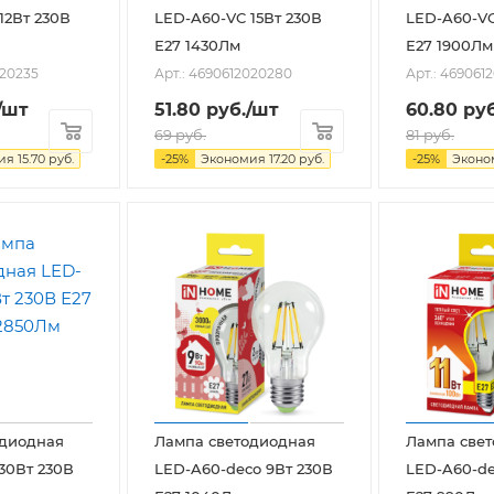
12Вт 230В
LED-A60-VC 15Вт 230В
LED-A60-VC
Е27 1430Лм
Е27 1900Лм
020235
Арт.: 4690612020280
Арт.: 469061
/шт
51.80
руб.
/шт
60.80
руб
69
руб.
81
руб.
мия
15.70
руб.
-
25
%
Экономия
17.20
руб.
-
25
%
Экон
одиодная
Лампа светодиодная
Лампа све
30Вт 230В
LED-A60-deco 9Вт 230В
LED-A60-de