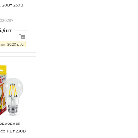
 20Вт 230В
2020297
.
/шт
омия
20.20
руб.
тодиодная
co 11Вт 230В