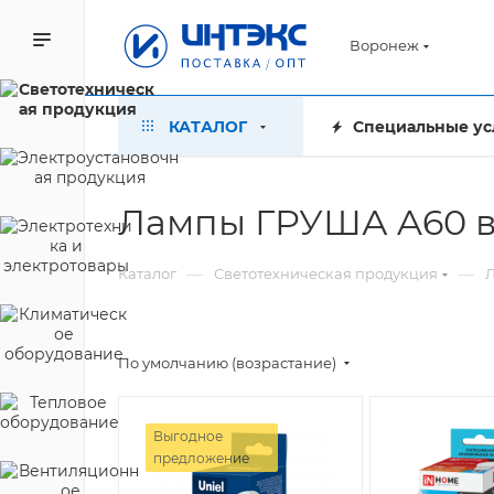
Воронеж
КАТАЛОГ
Специальные ус
Лампы ГРУША A60 
—
—
Каталог
Светотехническая продукция
По умолчанию (возрастание)
Выгодное
предложение