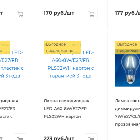
т
170
руб.
/шт
177
руб.
/
Выгодное
Выгодное
е
предложение
предложен
одиодная
Лампа светодиодная
Лампа све
/E27/FR
LED-A60-8W/E27/FR
диммируем
астик
PLS02WH картон
7W/E27/CL/
прозрачна
т
223
руб.
/шт