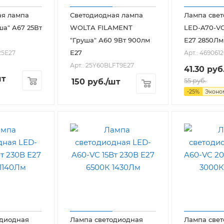
ая лампа
Светодиодная лампа
Лампа све
а" A67 25Вт
WOLTA FILAMENT
LED-A70-VC
"Груша" А60 9Вт 900лм
Е27 2850Лм
E27
25E27
Арт.: 469061
Арт.: 25Y60BLFT9E27
41.30
руб
шт
55
руб.
150
руб.
/шт
-
25
%
Экон
одиодная
Лампа светодиодная
Лампа све