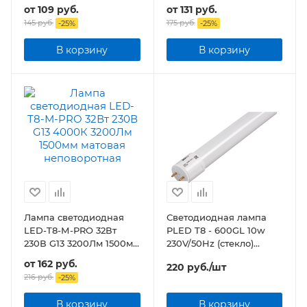
1200мм прозрачная
1200мм матовая
от
109 руб.
от
131 руб.
145 руб.
175 руб.
-
25
%
-
25
%
В корзину
В корзину
Лампа светодиодная
Светодиодная лампа
LED-T8-М-PRO 32Вт
PLED T8 - 600GL 10w
230В G13 3200Лм 1500мм
230V/50Hz (стекло)
матовая
Jazzway
от
162 руб.
220
руб.
/шт
216 руб.
-
25
%
В корзину
В корзину