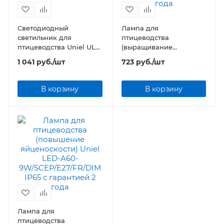
Светодиодный
Лампа для
светильник для
птицеводства
птицеводства Uniel ULY-
(выращивание
P61-20W/SCEP/K IP65
бройлеров) Uniel LED-
1 041
руб.
/шт
723
руб.
/шт
DC24V WHITE
A60-
9W/SCBG/E27/FR/DIM
IP65
В корзину
В корзину
Лампа для
птицеводства