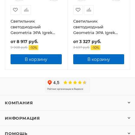
Светильник
Светильник
светодиодный
светодиодный
Geometria ЭРА Igrek
Geometria ЭРА Igrek
SPO-143-W-40K-056 56Вт
SPO-144-W-40K-066
от
8 917 руб.
от
3 327 руб.
4000К 3700Лм IP40
66Вт 4000К 4000Лм
9 908 руб.
3 697 руб.
-
10
%
-
10
%
900*900*80 подвесной
IP40 1200*1200*80
подвесной
В корзину
В корзину
КОМПАНИЯ
ИНФОРМАЦИЯ
ПОМОЩЬ