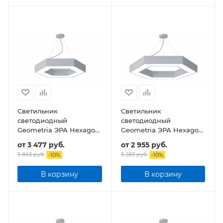
Светильник
Светильник
светодиодный
светодиодный
Geometria ЭРА Hexagon
Geometria ЭРА Hexagon
SPO-123-W-40K-045 45Вт
SPO-124-W-40K-051 51Вт
от
3 477 руб.
от
2 955 руб.
4000К 2500Лм IP40
4000К 3900Лм IP40
3 863 руб.
3 283 руб.
-
10
%
-
10
%
600*600*80 подвесной
800*800*80 подвесной
В корзину
В корзину