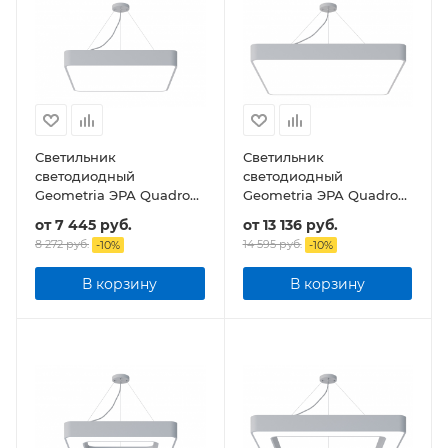
Светильник
Светильник
светодиодный
светодиодный
Geometria ЭРА Quadro
Geometria ЭРА Quadro
SPO-163-W-40K-050
SPO-164-W-40K-110 110Вт
от
7 445 руб.
от
13 136 руб.
50Вт 4000К 3700Лм
4000К 17300Лм IP40
8 272 руб.
14 595 руб.
-
10
%
-
10
%
IP40 600*600*80
800*800*80 подвесной
подвесной
В корзину
В корзину