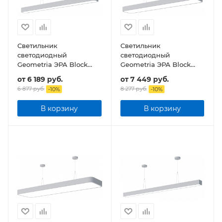
Светильник
Светильник
светодиодный
светодиодный
Geometria ЭРА Block
Geometria ЭРА Block
SPO-113-W-40K-036 36Вт
SPO-112-W-40K-040
от
6 189 руб.
от
7 449 руб.
4000К 2700Лм IP40
40Вт 4000К 4500Лм
6 877 руб.
8 277 руб.
-
10
%
-
10
%
1200*100*60 подвесной
IP40 1200*200*60
подвесной
В корзину
В корзину