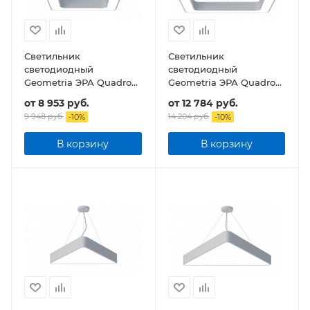
Светильник
Светильник
светодиодный
светодиодный
Geometria ЭРА Quadro
Geometria ЭРА Quadro
SPO-161-W-40K-060
SPO-162-W-40K-070
от
8 953 руб.
от
12 784 руб.
60Вт 4000К 5500Лм
70Вт 4000К 4200Лм
9 948 руб.
14 204 руб.
-
10
%
-
10
%
IP40 600*600*80 белый
IP40 800*800*80
подвесной
подвесной
В корзину
В корзину