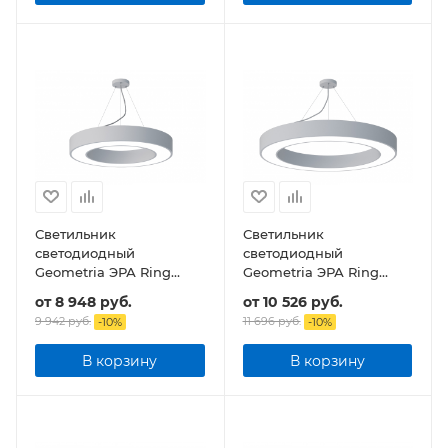
Светильник
Светильник
светодиодный
светодиодный
Geometria ЭРА Ring
Geometria ЭРА Ring
SPO-133-W-40K-045 45Вт
SPO-134-W-40K-056 56Вт
от
8 948 руб.
от
10 526 руб.
4000К 3200Лм IP40
4000К 4200Лм IP40
9 942 руб.
11 696 руб.
-
10
%
-
10
%
600*600*80 подвесной
800*800*80 подвесной
В корзину
В корзину