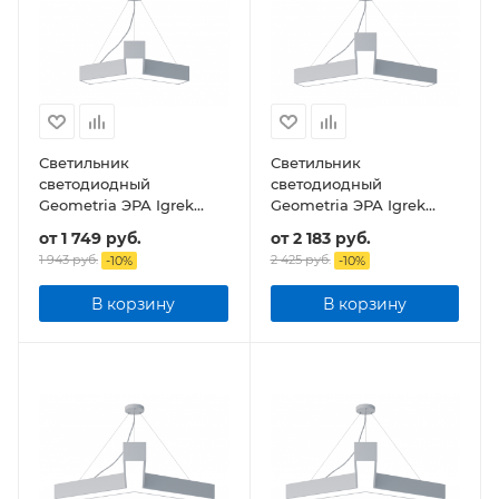
Светильник
Светильник
светодиодный
светодиодный
Geometria ЭРА Igrek
Geometria ЭРА Igrek
SPO-141-W-40K-028 28Вт
SPO-142-W-40K-044
от
1 749 руб.
от
2 183 руб.
4000К 1750Лм IP40
44Вт 4000К 3000Лм
1 943 руб.
2 425 руб.
-
10
%
-
10
%
600*600*80 подвесной
IP40 800*800*80
подвесной
В корзину
В корзину