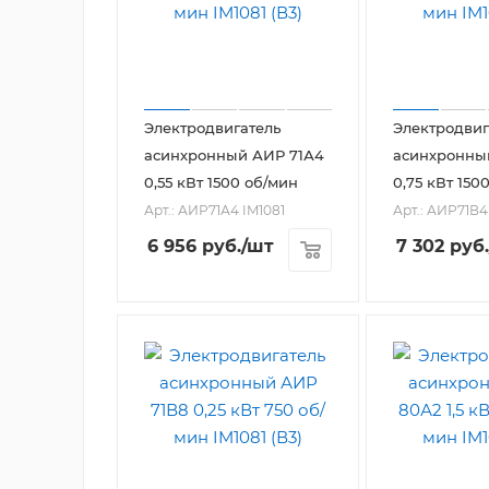
Электродвигатель
Электродвиг
асинхронный АИР 71А4
асинхронны
0,55 кВт 1500 об/мин
0,75 кВт 150
Арт.: АИР71А4 IM1081
Арт.: АИР71В4
6 956
руб.
/шт
7 302
руб.