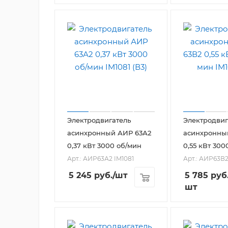
Электродвигатель
Электродвиг
асинхронный АИР 63А2
асинхронны
0,37 кВт 3000 об/мин
0,55 кВт 300
Арт.: АИР63А2 IM1081
Арт.: АИР63В2
5 245
руб.
/шт
5 785
руб
шт