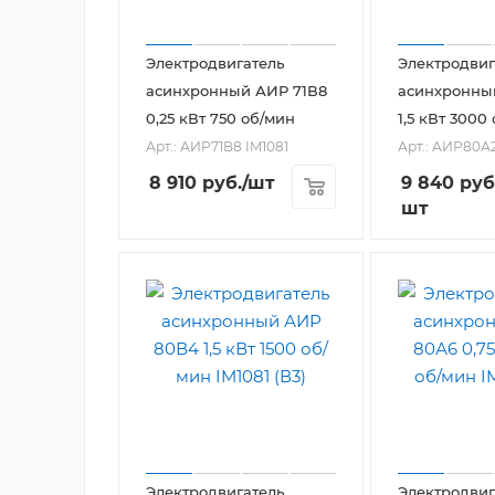
Электродвигатель
Электродвиг
асинхронный АИР 71В8
асинхронны
0,25 кВт 750 об/мин
1,5 кВт 3000
Арт.: АИР71В8 IM1081
Арт.: АИР80А2
8 910
руб.
/шт
9 840
руб
шт
Электродвигатель
Электродвиг