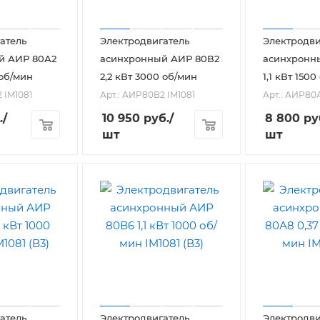
атель
Электродвигатель
Электродви
й АИР 80А2
асинхронный АИР 80В2
асинхронн
 об/мин
2,2 кВт 3000 об/мин
1,1 кВт 150
 IM1081
Арт.: АИР80В2 IM1081
Арт.: АИР80
.
/
10 950
руб.
/
8 800
ру
шт
шт
атель
Электродвигатель
Электродви