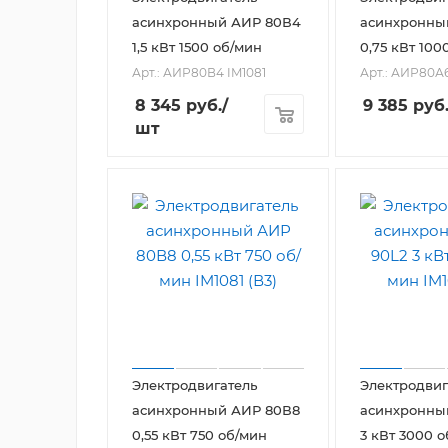
асинхронный АИР 80В4
асинхронны
1,5 кВт 1500 об/мин
0,75 кВт 100
Арт.: АИР80В4 IM1081
Арт.: АИР80А6
8 345
руб.
/
9 385
руб
шт
Электродвигатель
Электродвиг
асинхронный АИР 80В8
асинхронны
0,55 кВт 750 об/мин
3 кВт 3000 