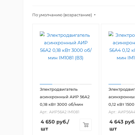
По умолчанию (возрастание)
Электродвигатель
Электродвиг
асинхронный АИР 56А2
асинхронны
0,18 кВт 3000 об/мин
0,12 кВт 150
Арт.: АИР56А2 IM1081
Арт.: АИР56А4
4 650
руб.
/
4 643
руб
шт
шт