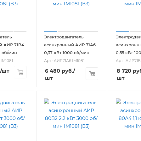
атель
Электродвигатель
Электродви
й АИР 71В4
асинхронный АИР 71А6
асинхронн
0 об/мин
0,37 кВт 1000 об/мин
0,55 кВт 10
 IM1081
Арт.: АИР71А6 IM1081
Арт.: АИР71В
/шт
6 480
руб.
/
8 720
руб
шт
шт