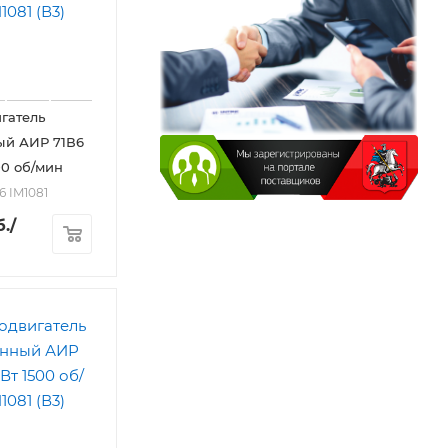
гатель
ый АИР 71В6
00 об/мин
6 IM1081
.
/