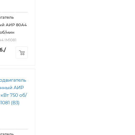
гатель
ый АИР 80А4
0 об/мин
А4 IM1081
б.
/
гатель