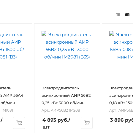
атель
Электродвигатель
Электродви
й АИР 56А4
асинхронный АИР 56B2
асинхронн
0 об/мин
0,25 кВт 3000 об/мин
0,18 кВт 15
 IM1081
Арт.: АИР56B2 IM2081
Арт.: АИР56B
.
/
4 893
руб.
/
3 896
руб
шт