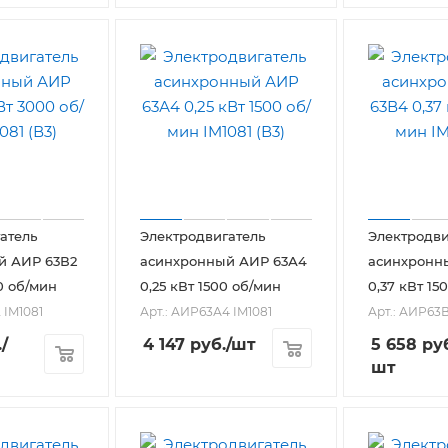
атель
Электродвигатель
Электродви
й АИР 63В2
асинхронный АИР 63А4
асинхронн
0 об/мин
0,25 кВт 1500 об/мин
0,37 кВт 15
 IM1081
Арт.: АИР63А4 IM1081
Арт.: АИР63В
.
/
4 147
руб.
/шт
5 658
руб
шт