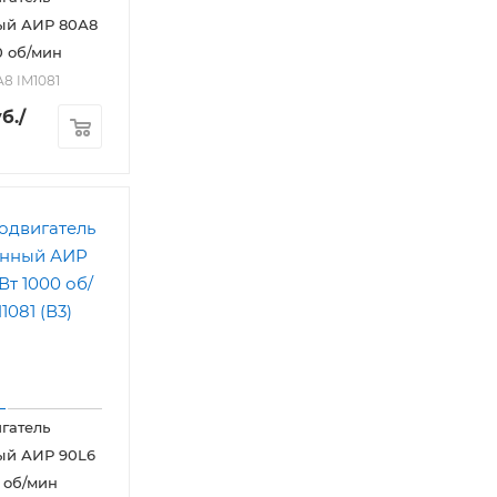
ый АИР 80А8
0 об/мин
А8 IM1081
б.
/
гатель
ый АИР 90L6
0 об/мин