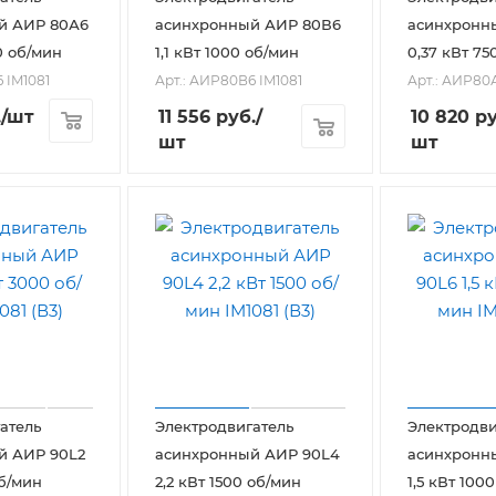
й АИР 80А6
асинхронный АИР 80В6
асинхронн
0 об/мин
1,1 кВт 1000 об/мин
0,37 кВт 75
 IM1081
Арт.: АИР80В6 IM1081
Арт.: АИР80
.
/шт
11 556
руб.
/
10 820
ру
шт
шт
атель
Электродвигатель
Электродви
й АИР 90L2
асинхронный АИР 90L4
асинхронн
об/мин
2,2 кВт 1500 об/мин
1,5 кВт 100