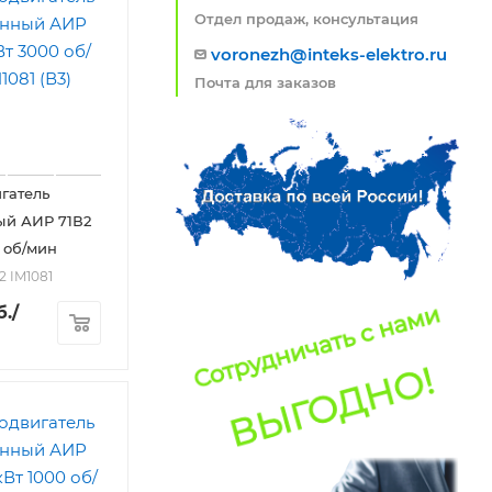
Отдел продаж, консультация
voronezh@inteks-elektro.ru
Почта для заказов
гатель
ый АИР 71В2
0 об/мин
2 IM1081
б.
/