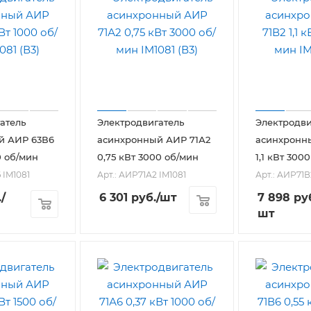
атель
Электродвигатель
Электродви
й АИР 63В6
асинхронный АИР 71А2
асинхронн
0 об/мин
0,75 кВт 3000 об/мин
1,1 кВт 300
 IM1081
Арт.: АИР71А2 IM1081
Арт.: АИР71В
.
/
6 301
руб.
/шт
7 898
ру
шт