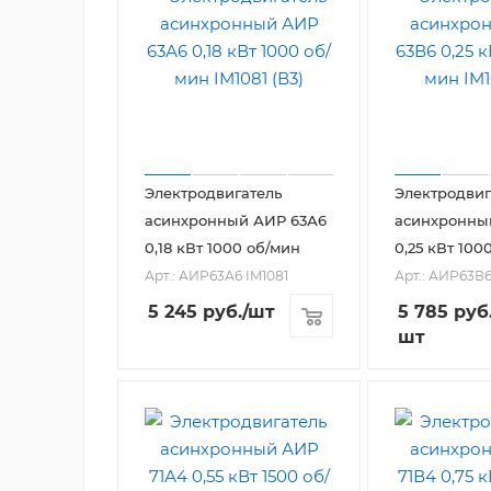
Электродвигатель
Электродвиг
асинхронный АИР 63А6
асинхронны
0,18 кВт 1000 об/мин
0,25 кВт 100
Арт.: АИР63А6 IM1081
Арт.: АИР63В6
5 245
руб.
/шт
5 785
руб
шт