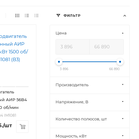
ФИЛЬТР
Цена
3 896
66 890
Производитель
гатель
ый АИР 56B4
Напряжение, В
00 об/мин
4 IM1081
Количество полюсов, шт
.
/шт
Мощность, кВт