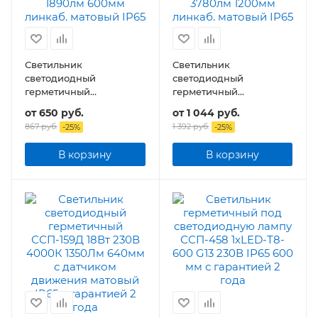
Светильник
Светильник
светодиодный
светодиодный
герметичный
герметичный
транзитный ДСП-159М
транзитный ДСП-159М
от
650 руб.
от
1 044 руб.
18Вт 230В 105лм/Вт
36Вт 230В 105лм/Вт
867 руб.
1 392 руб.
-
25
%
-
25
%
1890Лм 600мм
3780Лм 1200мм IP65
В корзину
В корзину