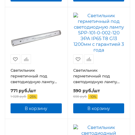
Светильник
Светильник
герметичный под
герметичный под
светодиодную лампу
светодиодную лампу
ССП-456 2xLED-Т8-1200
SPP-101-0-002-120 ЭРА
771
руб.
/шт
590
руб.
/шт
G13 230В IP65 1200 мм
IP65 T8 G13 1200мм
1 028
руб.
656
руб.
-
25
%
-
10
%
В корзину
В корзину