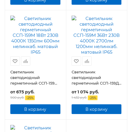
Светильник
Светильник
светодиодный
светодиодный
герметичный ССП-159М
герметичный ССП-159Д
18Вт 230В 1350лм 600мм
18Вт 230В 4000К 1350Лм
от
675 руб.
от
1 074 руб.
нелинкаб. матовый IP65
640мм с датчиком
900 руб.
1 432 руб.
-
25
%
-
25
%
движения матовый IP65
В корзину
В корзину