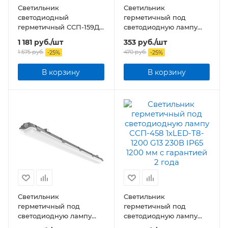
Светильник
Светильник
светодиодный
герметичный под
герметичный ССП-159Д
светодиодную лампу
18Вт 230В 4000К 1350Лм
ССП-458 1xLED-Т8-600
1 181
руб.
/шт
353
руб.
/шт
640мм с датчиком
G13 230В IP65 600 мм
1 575
руб.
470
руб.
-
25
%
-
25
%
движения матовый IP65
В корзину
В корзину
Светильник
Светильник
герметичный под
герметичный под
светодиодную лампу
светодиодную лампу
ССП-458 1xLED-Т8-600
ССП-458 1xLED-Т8-1200