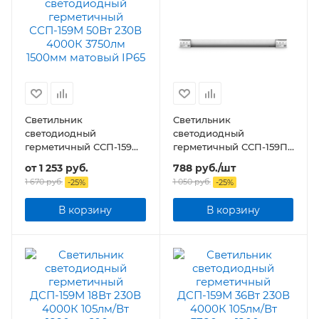
Светильник
Светильник
светодиодный
светодиодный
герметичный ССП-159М
герметичный ССП-159П
50Вт 230В 3750лм
36Вт 230В 2900лм
от
1 253 руб.
788
руб.
/шт
1500мм матовый IP65
1200мм прозрачный
1 670 руб.
1 050
руб.
-
25
%
-
25
%
IP65 серии PRO
В корзину
В корзину