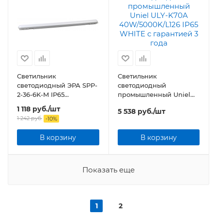
Светильник
Светильник
светодиодный ЭРА SPP-
светодиодный
2-36-6K-M IP65
промышленный Uniel
1200х76х66 36Вт 3200Лм
ULY-K70A
1 118
руб.
/шт
5 538
руб.
/шт
6500К матовый
40W/5000K/L126 IP65
1 242
руб.
-
10
%
WHITE
В корзину
В корзину
Показать еще
1
2