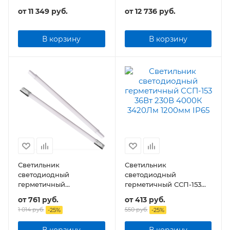
4000лм
5800лм
от
11 349 руб.
от
12 736 руб.
В корзину
В корзину
Светильник
Светильник
светодиодный
светодиодный
герметичный
герметичный ССП-153
транзитный ДСП-155
36Вт 230В 3420Лм
от
761 руб.
от
413 руб.
36Вт 230В 4500Лм
1200мм IP65
1 014 руб.
550 руб.
-
25
%
-
25
%
125лм/Вт 1200мм IP65
В корзину
В корзину